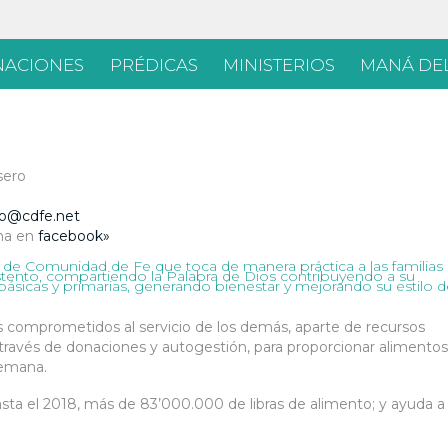
Skip
ACIONES
PRÉDICAS
MINISTERIOS
MANÁ DEL
to
content
sero
lo@cdfe.net
ina en
facebook»
a de Comunidad de Fe que toca de manera práctica a las familias
stento, compartiendo la Palabra de Dios contribuyendo a su
 básicas y primarias, generando bienestar y mejorando su estilo 
os comprometidos al servicio de los demás, aparte de recursos
a través de donaciones y autogestión, para proporcionar alimentos
semana.
hasta el 2018, más de 83’000.000 de libras de alimento; y ayuda a