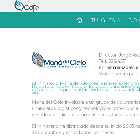
TU IGLESIA
DON
Director: Jorge Ro
Telf: 226-4531
Email:
manadelcie
Visita nuestra pág
El Ministerio Maná del Cielo es la mano extendid
bajos recursos en todo el Ecuador, brindando su
desarrollo integral, satisfaciendo sus necesidades
vida.
Maná del Cielo involucra a un grupo de voluntari
financieros, logísticos y tecnológicos obtenidos 
vestido y medicinas a familias necesitadas cada 
El Ministerio ha distribuido desde su inicio 2005 
3.500 adultos y niños todos los meses.