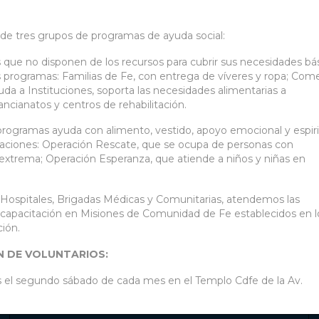
 de tres grupos de programas de ayuda social:
 que no disponen de los recursos para cubrir sus necesidades bá
es programas: Familias de Fe, con entrega de víveres y ropa; Com
uda a Instituciones, soporta las necesidades alimentarias a
ancianatos y centros de rehabilitación.
programas ayuda con alimento, vestido, apoyo emocional y espiri
tuaciones: Operación Rescate, que se ocupa de personas con
extrema; Operación Esperanza, que atiende a niños y niñas en
 Hospitales, Brigadas Médicas y Comunitarias, atendemos las
y capacitación en Misiones de Comunidad de Fe establecidos en l
ión.
ÓN DE VOLUNTARIOS:
s el segundo sábado de cada mes en el Templo Cdfe de la Av.