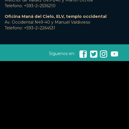
Melchor de Valdez Oe9-240 y Martín Ochoa
Telefono: +593–2–2536210
Oficina Maná del Cielo, ELV, templo occidental
Av. Occidental N49-40 y Manuel Valdivieso
Telefono: +593–2–2264531




Síguenos en: