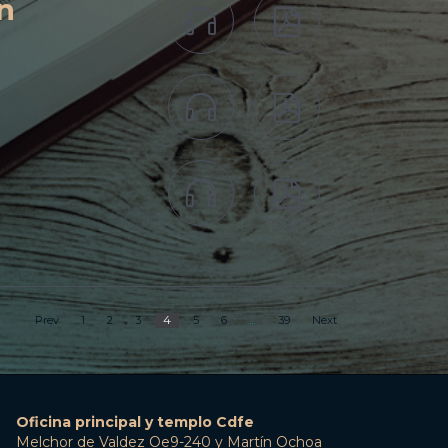
n






4
Prev
1
2
3
5
6
…
39
Next
Oficina principal y templo Cdfe
Melchor de Valdez Oe9-240 y Martín Ochoa