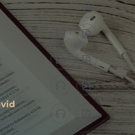







avid

