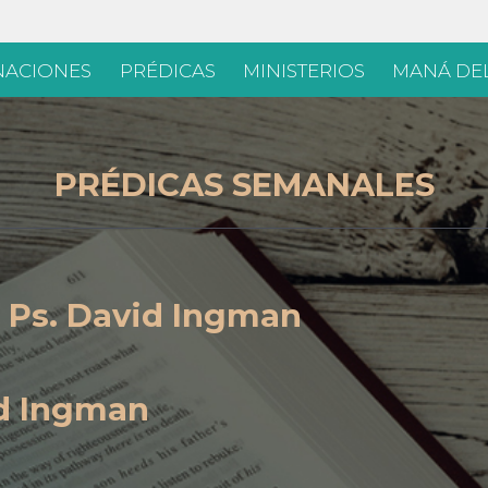
Skip
ACIONES
PRÉDICAS
MINISTERIOS
MANÁ DEL
to
content
PRÉDICAS SEMANALES
 Ps. David Ingman
id Ingman