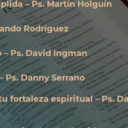
lida – Ps. Martín Holguín
lando Rodríguez
 – Ps. David Ingman
– Ps. Danny Serrano
u fortaleza espiritual – Ps. D