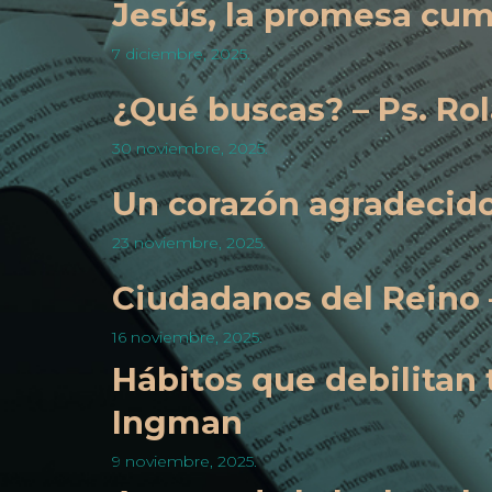
Jesús, la promesa cump
7 diciembre, 2025.
¿Qué buscas? – Ps. Ro
30 noviembre, 2025.
Un corazón agradecido
23 noviembre, 2025.
Ciudadanos del Reino 
16 noviembre, 2025.
Hábitos que debilitan t
Ingman
9 noviembre, 2025.