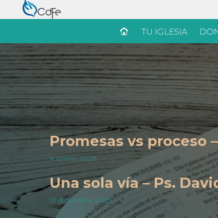
TU IGLESIA
DON
Promesas vs proceso –
4 enero, 2026.
Una sola vía – Ps. Dav
21 diciembre, 2025.