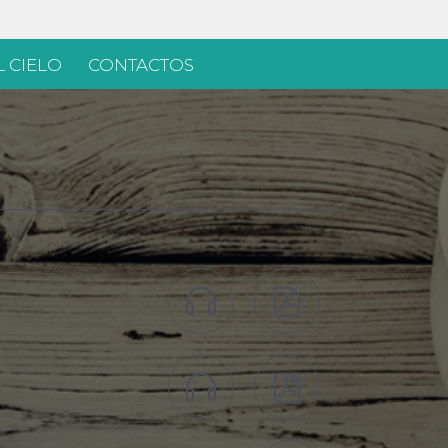
 CIELO
CONTACTOS



