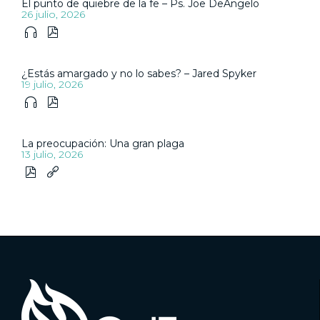
El punto de quiebre de la fe – Ps. Joe DeAngelo
26 julio, 2026


¿Estás amargado y no lo sabes? – Jared Spyker
19 julio, 2026


La preocupación: Una gran plaga
13 julio, 2026

