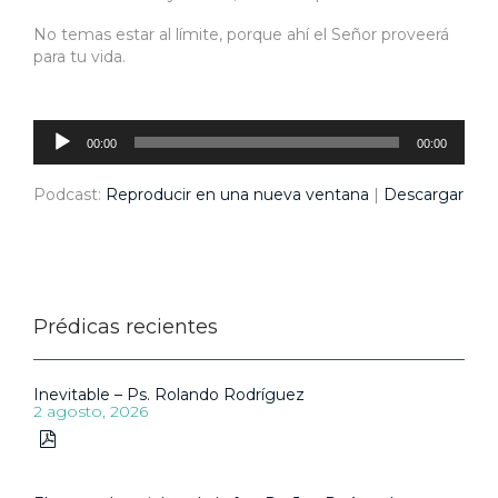
No temas estar al límite, porque ahí el Señor proveerá
para tu vida.
Reproductor
de
audio
00:00
00:00
Podcast:
Reproducir en una nueva ventana
|
Descargar
Prédicas recientes
Inevitable – Ps. Rolando Rodríguez
2 agosto, 2026
