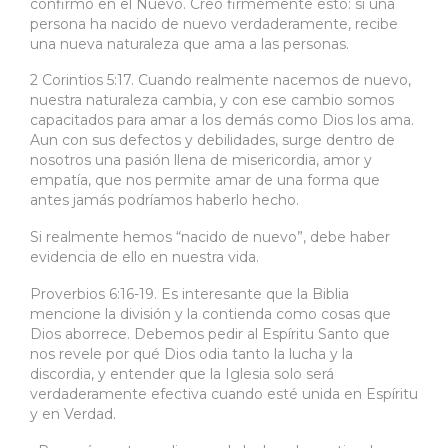
confirmó en el Nuevo. Creo firmemente esto: si una
persona ha nacido de nuevo verdaderamente, recibe
una nueva naturaleza que ama a las personas.
2 Corintios 5:17. Cuando realmente nacemos de nuevo,
nuestra naturaleza cambia, y con ese cambio somos
capacitados para amar a los demás como Dios los ama.
Aun con sus defectos y debilidades, surge dentro de
nosotros una pasión llena de misericordia, amor y
empatía, que nos permite amar de una forma que
antes jamás podríamos haberlo hecho.
Si realmente hemos “nacido de nuevo”, debe haber
evidencia de ello en nuestra vida.
Proverbios 6:16-19. Es interesante que la Biblia
mencione la división y la contienda como cosas que
Dios aborrece. Debemos pedir al Espíritu Santo que
nos revele por qué Dios odia tanto la lucha y la
discordia, y entender que la Iglesia solo será
verdaderamente efectiva cuando esté unida en Espíritu
y en Verdad.