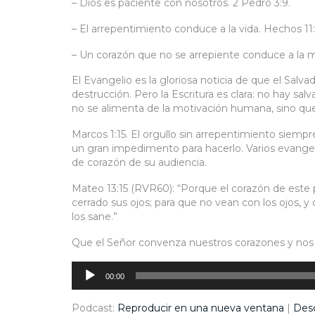
– Dios es paciente con nosotros. 2 Pedro 3:9.
– El arrepentimiento conduce a la vida. Hechos 11:
– Un corazón que no se arrepiente conduce a la mue
El Evangelio es la gloriosa noticia de que el Salva
destrucción. Pero la Escritura es clara: no hay sal
no se alimenta de la motivación humana, sino que
Marcos 1:15. El orgullo sin arrepentimiento siempr
un gran impedimento para hacerlo. Varios evangel
de corazón de su audiencia.
Mateo 13:15 (RVR60): “Porque el corazón de este
cerrado sus ojos; para que no vean con los ojos, y 
los sane.”
Que el Señor convenza nuestros corazones y nos l
Reproductor
de
audio
00:00
Podcast:
Reproducir en una nueva ventana
|
Des