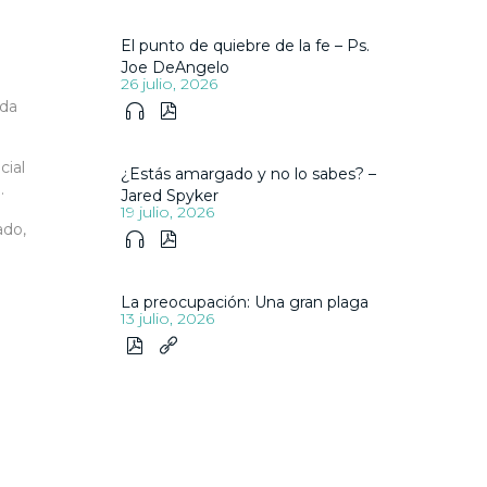
El punto de quiebre de la fe – Ps.
Joe DeAngelo
26 julio, 2026
oda


cial
¿Estás amargado y no lo sabes? –
.
Jared Spyker
19 julio, 2026
ado,


La preocupación: Una gran plaga
13 julio, 2026

