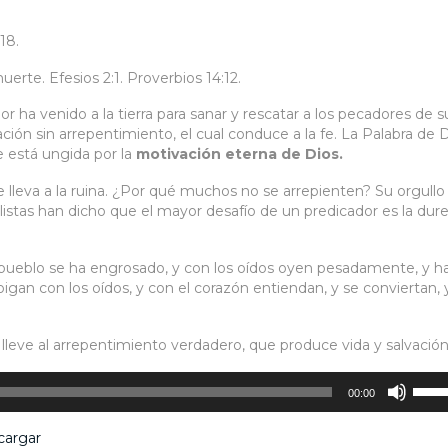
18.
rte. Efesios 2:1. Proverbios 14:12.
dor ha venido a la tierra para sanar y rescatar a los pecadores de s
vación sin arrepentimiento, el cual conduce a la fe. La Palabra de 
 está ungida por la
motivación eterna de Dios
.
e lleva a la ruina. ¿Por qué muchos no se arrepienten? Su orgullo
istas han dicho que el mayor desafío de un predicador es la dur
 pueblo se ha engrosado, y con los oídos oyen pesadamente, y h
oigan con los oídos, y con el corazón entiendan, y se conviertan, 
leve al arrepentimiento verdadero, que produce vida y salvación
Utiliz
00:00
las
tecla
cargar
de