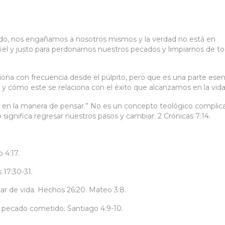
ado, nos engañamos a nosotros mismos y la verdad no está en
iel y justo para perdonarnos nuestros pecados y limpiarnos de t
ona con frecuencia desde el púlpito, pero que es una parte esen
 y cómo este se relaciona con el éxito que alcanzamos en la vida
 en la manera de pensar.” No es un concepto teológico complic
o significa regresar nuestros pasos y cambiar. 2 Crónicas 7:14.
 4:17.
17:30-31.
iar de vida. Hechos 26:20. Mateo 3:8.
el pecado cometido. Santiago 4:9-10.