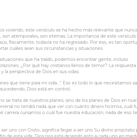
 viviendo, este versículo se ha hecho más relevante que nunca
ipo, son atemporales, son eternas. La importancia de este versículo
sús, físicamente, todavía no ha regresado. Por eso, es tan oport
rtar cuáles sean sus circunstancias y situaciones.
situaciones que ha traído, podemos encontrar gente, incluso
orazones. ¿Por qué hay cristianos llenos de temor? La respuesta
y la perspectiva de Dios en sus vidas.
 planes que tiene para mi vida…” Eso es todo lo que necesitamos sa
 sucediendo, Dios está en control.
 se trata de nuestros planes, sino de los planes de Dios en nue
errenal no tendrá nada que ver con cuánto dinero hicimos, cuál f
ué carrera cursamos o cuál fue nuestra educación; nada de eso t
 ser uno con Cristo, significa llegar a ser uno Su divino propósito 
l fin de esta vida. Dios nos está diciendo esto a cada uno en med