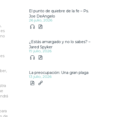
El punto de quiebre de la fe – Ps.
Joe DeAngelo
26 julio, 2026
,


 es
uno
¿Estás amargado y no lo sabes? –
Jared Spyker
19 julio, 2026
 es


ber,
La preocupación: Una gran plaga
13 julio, 2026


stra
ue
endrá
para
io de