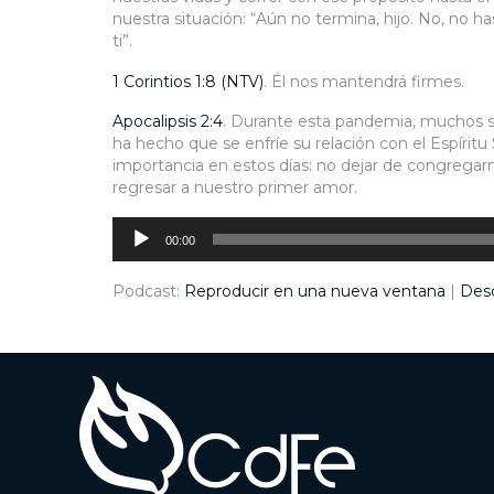
nuestra situación: “Aún no termina, hijo. No, no
ti”.
1 Corintios 1:8 (NTV)
. Él nos mantendrá firmes.
Apocalipsis 2:4
. Durante esta pandemia, muchos se
ha hecho que se enfríe su relación con el Espírit
importancia en estos días: no dejar de congregar
regresar a nuestro primer amor.
Reproductor
de
audio
00:00
Podcast:
Reproducir en una nueva ventana
|
Des