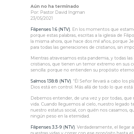
Aún no ha terminado
Por: Pastor David Ingman
23/05/2021
Filipenses 1:6 (NTV)
. En los momentos que estamos
porque estas palabras, escritas a la iglesia de Fil
la misma ahora, que hace dos mil años, porque Je
para todas las generaciones de cristianos, sin impo
Mientras atravesamos esta pandemia, y todas las 
cristianos, que tienen un temor extremo en sus c
sencilla: porque no entienden su propósito eterno 
Salmos 138:8 (NTV)
. “Él Señor llevará a cabo los
Dios está en control. Más allá de todo lo que está
Debemos entender, de una vez y por todas, que no
vida. Cuando lleguemos al cielo, nuestro legado t
nuestro estatus social, con quién nos casamos, q
ningún peso en la eternidad.
Filipenses 3:3-9 (NTV)
. Verdaderamente, el llegar a
nuestras vidas y correr con ese propósito hasta e