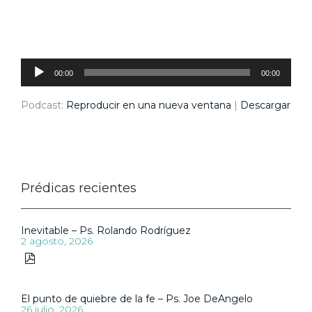
Reproductor
de
audio
00:00
00:00
Podcast:
Reproducir en una nueva ventana
|
Descargar
Prédicas recientes
Inevitable – Ps. Rolando Rodríguez
2 agosto, 2026

El punto de quiebre de la fe – Ps. Joe DeAngelo
26 julio, 2026