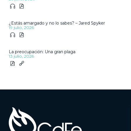


¿Estás amargado y no lo sabes? – Jared Spyker
19 julio, 2026


La preocupación: Una gran plaga
13 julio, 2026

