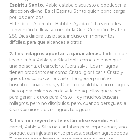
Espíritu Santo.
Pablo estaba dispuesto a obedecer la
dirección divina. Es el Espíritu Santo quien pone carga
por los perdidos.
Él te dice: “Acércate. Háblale. Ayúdalo”. La verdadera
conversión te lleva a cumplir la Gran Comisión (Mateo
28). Dios dirigirá tus pasos, incluso en momentos
difíciles, para que alcances a otros.
2. Los milagros apuntan a ganar almas.
Todo lo que
les ocurrió a Pablo y a Silas tenía como objetivo que
una persona, el carcelero, fuera salva. Los milagros
tienen propósito: ser como Cristo, glorificar a Cristo y
que otros conozcan a Cristo. La iglesia primitiva
buscaba ganar almas, y Dios la respaldaba con milagros.
Dios opera milagros en la vida de aquellos que viven
para ganar a otros para Cristo Hoy muchos buscan
milagros, pero no discípulos, pero, cuando persigues la
Gran Comisión, los milagros te siguen.
3. Los no creyentes te están observando.
En la
cárcel, Pablo y Silas no cantaban para impresionar, sino
porque, aun injustamente presos, estaban agradecidos.