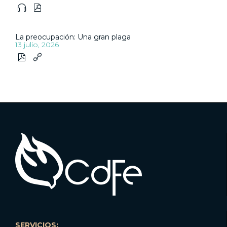


La preocupación: Una gran plaga
13 julio, 2026


SERVICIOS: