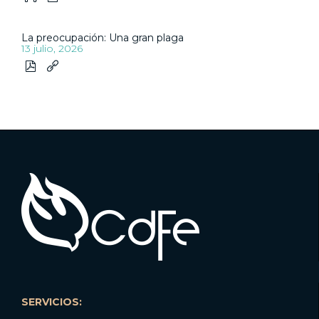
La preocupación: Una gran plaga
13 julio, 2026


SERVICIOS: