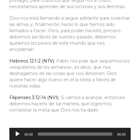
presagio, para todos los que seguimos a Cristo,
necesitamos aprender de sus victorias y sus derrotas.
Dios nos está llamando a seguir adelante para cosechar
las almas y, finalmente, hacer lo que hemos sido
llamados a hacer. Pero, para poder hacerlo, primero
debemos ser libres de nuestro pasado, debemos
quitarnos los pesos de este mundo que nos
encadenan.
Hebreos 12:1-2 (NTV)
. Pablo nos pide que saquemos los
«esqueletos de los armarios», es decir, que nos
deshagamos de las cosas que nos detienen. Dios
quiere hacer algo nuevo en el la tierra a través de
nuestras vidas.
Filipenses 3:12-14 (NVI)
. Si vamos a avanzar, entonces
debemos hacerlo de tal manera, que logremos
completar la meta que Dios nos ha dado.
Reproductor
de
audio
00:00
00:00