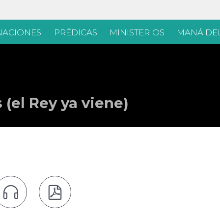
Skip
ACIONES
PRÉDICAS
MINISTERIOS
MANÁ DEL
to
content
 (el Rey ya viene)

