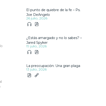
El punto de quiebre de la fe – Ps.
Joe DeAngelo
26 julio, 2026


¿Estás amargado y no lo sabes? –
Jared Spyker
lo
19 julio, 2026


La preocupación: Una gran plaga
13 julio, 2026


al
a