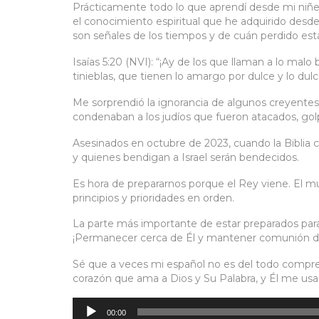
Prácticamente todo lo que aprendí desde mi niñez
el conocimiento espiritual que he adquirido desd
son señales de los tiempos y de cuán perdido es
Isaías 5:20 (NVI): “¡Ay de los que llaman a lo malo 
tinieblas, que tienen lo amargo por dulce y lo dul
Me sorprendió la ignorancia de algunos creyentes 
condenaban a los judíos que fueron atacados, gol
Asesinados en octubre de 2023, cuando la Biblia 
y quienes bendigan a Israel serán bendecidos.
Es hora de prepararnos porque el Rey viene. El 
principios y prioridades en orden.
La parte más importante de estar preparados para
¡Permanecer cerca de Él y mantener comunión dia
Sé que a veces mi español no es del todo compre
corazón que ama a Dios y Su Palabra, y Él me usa
Reproductor
de
audio
00:00