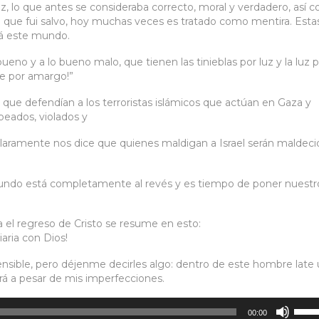
, lo que antes se consideraba correcto, moral y verdadero, así 
e que fui salvo, hoy muchas veces es tratado como mentira. Esta
tá este mundo.
bueno y a lo bueno malo, que tienen las tinieblas por luz y la luz 
ce por amargo!”
que defendían a los terroristas islámicos que actúan en Gaza y
peados, violados y
claramente nos dice que quienes maldigan a Israel serán maldeci
mundo está completamente al revés y es tiempo de poner nuestr
 el regreso de Cristo se resume en esto:
ria con Dios!
nsible, pero déjenme decirles algo: dentro de este hombre late
rá a pesar de mis imperfecciones.
Utiliz
00:00
las