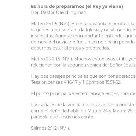
Es hora de prepararnos (el Rey ya viene)
Por: Pastor David Ingman
Mateo 25:1-5 (NVI). En esta parábola específica, l
vírgenes representan a la Iglesia y no al mundo. 
insensatas. Aunque es importante entender que el
demora del novio, no fue un crimen ni un pecado 
debemos estar atentos y preparados.
Mateo 25:6-13 (NVI). Muchos estudiosos atribuyen 
relacionan con la segunda venida del Señor Jesús 
Hay dos pasajes principales que son considerados 
Tesalonicenses 4:16-17 y 1 Corintios 15:51-52.
El punto principal de este mensaje es: ¡Es hora de 
Las señales de la venida de Jesús están a nuestr
como el Señor lo habló en Mateo 24 y Mateo 25, el
parábola que Jesús nos contó.
Salmos 2:1-2 (NVI).