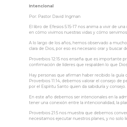
Intencional
Por: Pastor David Ingman
El libro de Efesios 5:15-17 nos anima a vivir de u
en cómo vivimos nuestras vidas y cómo servimos 
A lo largo de los años, hemos observado a mucho
clara de Dios, por eso es necesario orar y buscar 
Proverbios 12:15 nos enseña que es importante pr
confirmación de líderes que respalden lo que Dio
Hay personas que afirman haber recibido la guía 
Proverbios 11:14, debemos valorar el consejo de 
por el Espíritu Santo quien da sabiduría y consejo.
En este año debemos ser intencionales en la adm
tener una conexión entre la intencionalidad, la pl
Proverbios 21:5 nos muestra que debemos convert
necesitamos ejecutar nuestros planes, y no solo li