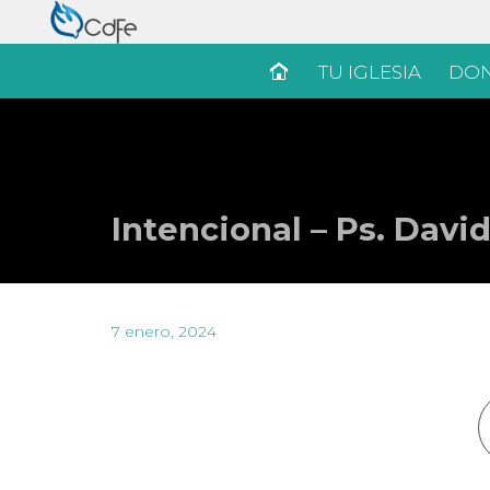
TU IGLESIA
DON
Intencional – Ps. Dav
7 enero, 2024