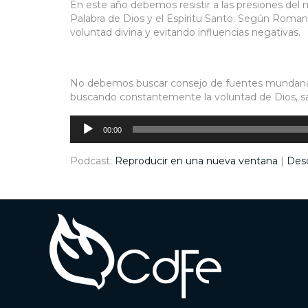
En este año debemos resistir a las presiones del
Palabra de Dios y el Espíritu Santo. Según Romano
voluntad divina y evitando influencias negativas.
No debemos buscar consejo de fuentes mundanas, 
buscando constantemente la voluntad de Dios, sa
Reproductor
de
audio
00:00
Podcast:
Reproducir en una nueva ventana
|
Des