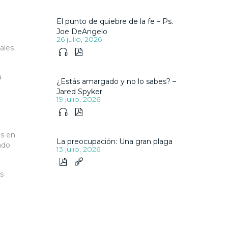
El punto de quiebre de la fe – Ps.
Joe DeAngelo
26 julio, 2026
ales


a
¿Estás amargado y no lo sabes? –
Jared Spyker
19 julio, 2026


os en
La preocupación: Una gran plaga
ado
13 julio, 2026


s