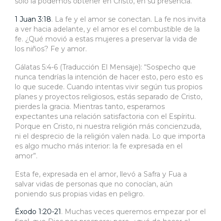
solo la podemos obtener en Cristo, en su presencia.
1 Juan 3:18
. La fe y el amor se conectan. La fe nos invita
a ver hacia adelante, y el amor es el combustible de la
fe. ¿Qué movió a estas mujeres a preservar la vida de
los niños? Fe y amor.
Gálatas 5:4-6 (Traducción El Mensaje): “Sospecho que
nunca tendrías la intención de hacer esto, pero esto es
lo que sucede. Cuando intentas vivir según tus propios
planes y proyectos religiosos, estás separado de Cristo,
pierdes la gracia. Mientras tanto, esperamos
expectantes una relación satisfactoria con el Espíritu.
Porque en Cristo, ni nuestra religión más concienzuda,
ni el desprecio de la religión valen nada. Lo que importa
es algo mucho más interior: la fe expresada en el
amor”.
Esta fe, expresada en el amor, llevó a Safra y Fua a
salvar vidas de personas que no conocían, aún
poniendo sus propias vidas en peligro.
Éxodo 1:20-21
. Muchas veces queremos empezar por el