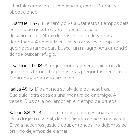
– Fortalecernos en Él: con oración, con la Palabra y
obedeciendo.
1 Samuel 1:4-7
. El enemigo va a usar estos tiempos para
burlarse de nosotros y de nuestra fe, para
desanimarnos. ¡No le demos el gusto de vernos
derrotados! A veces, la crítica de otros, es el impulso
que necesitamos para buscar un milagro. Ana entendió
donde buscar refugio.
1 Samuel1:12-18
. Acerquémonos al Señor: pidamos lo
que necesitemos, hagámosle las preguntas necesarias.
Creamos y sigamos caminado.
Isaías 49:15
. Dios nunca se olvidará de nosotros.
Cualquier otra cosa es una mentira de enemigo. A
veces, Dios calla por amor en el tiempo de prueba.
Salmo 88:12-13
. La tierra del olvido no es una canción,
es un lugar muy real, donde Dios va a hacer maravillas.
Él va a hacernos justicia aquí, entonces, no dejemos de
orar, no dejemos de clamar.