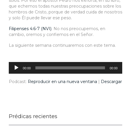
solos. Por eso el apóstol Pedro nos exhorta, en su libro,
que echemos todas nuestras preocupaciones sobre los
hombros de Cristo, porque de verdad cuida de nosotros
y solo Él puede llevar ese peso.
Filipenses 4:6-7 (NVI)
. No nos preocupemos, en
cambio, oremos y confiemos en el Señor.
La siguiente semana continuaremos con este tema.
Reproductor
de
audio
00:00
00:00
Podcast:
Reproducir en una nueva ventana
|
Descargar
Prédicas recientes