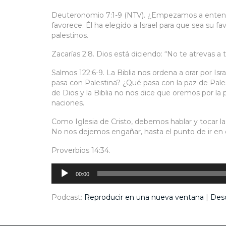
Deuteronomio 7:1-9 (NTV). ¿Empezamos a entende
favorece. Él ha elegido a Israel para que sea su fa
palestinos.
Zacarías 2:8. Dios está diciendo: “No te atrevas a t
Salmos 122:6-9. La Biblia nos ordena a orar por Isr
pasa con Palestina? ¿Qué pasa con la paz de Pale
de Dios y la Biblia no nos dice que oremos por la 
naciones.
Como Iglesia de Cristo, debemos hablar y tocar la
No nos dejemos engañar, hasta el punto de ir en c
Proverbios 14:34.
Reproductor
de
audio
00:00
Podcast:
Reproducir en una nueva ventana
|
Des