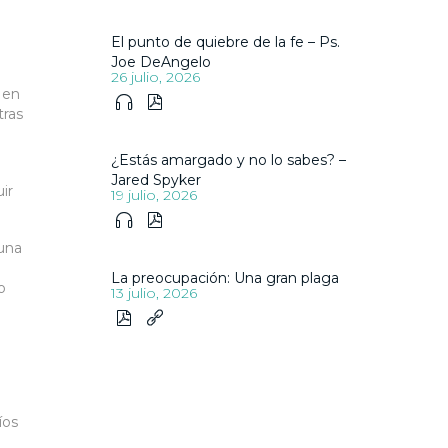
El punto de quiebre de la fe – Ps.
Joe DeAngelo
26 julio, 2026
 en


tras
¿Estás amargado y no lo sabes? –
Jared Spyker
ir
19 julio, 2026


una
La preocupación: Una gran plaga
o
13 julio, 2026


íos