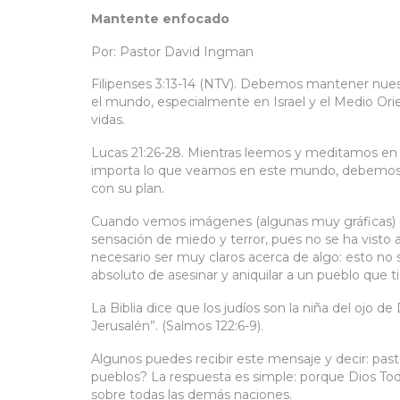
Mantente enfocado
Por: Pastor David Ingman
Filipenses 3:13-14 (NTV). Debemos mantener nuest
el mundo, especialmente en Israel y el Medio Ori
vidas.
Lucas 21:26-28. Mientras leemos y meditamos en es
importa lo que veamos en este mundo, debemos 
con su plan.
Cuando vemos imágenes (algunas muy gráficas) d
sensación de miedo y terror, pues no se ha visto 
necesario ser muy claros acerca de algo: esto no s
absoluto de asesinar y aniquilar a un pueblo que ti
La Biblia dice que los judíos son la niña del ojo
Jerusalén”. (Salmos 122:6-9).
Algunos puedes recibir este mensaje y decir: pasto
pueblos? La respuesta es simple: porque Dios Todop
sobre todas las demás naciones.