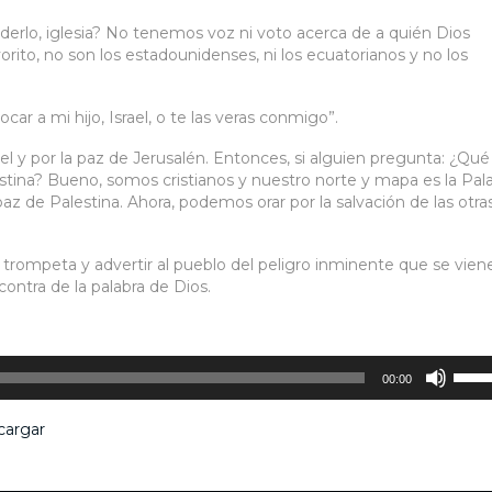
rlo, iglesia? No tenemos voz ni voto acerca de a quién Dios
vorito, no son los estadounidenses, ni los ecuatorianos y no los
ocar a mi hijo, Israel, o te las veras conmigo”.
ael y por la paz de Jerusalén. Entonces, si alguien pregunta: ¿Qué
stina? Bueno, somos cristianos y nuestro norte y mapa es la Pal
paz de Palestina. Ahora, podemos orar por la salvación de las otra
 trompeta y advertir al pueblo del peligro inminente que se vien
ontra de la palabra de Dios.
Utiliz
00:00
las
tecla
cargar
de
flech
arrib