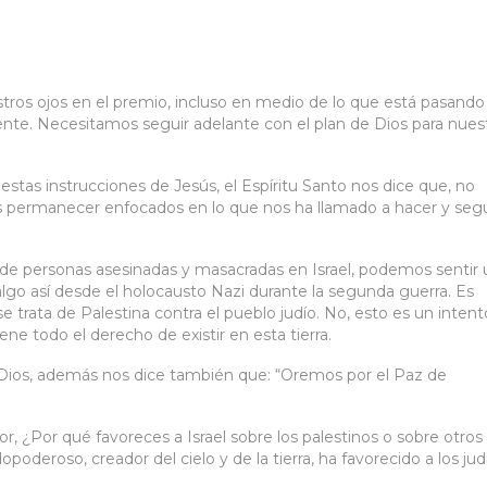
ros ojos en el premio, incluso en medio de lo que está pasando
ente. Necesitamos seguir adelante con el plan de Dios para nues
tas instrucciones de Jesús, el Espíritu Santo nos dice que, no
permanecer enfocados en lo que nos ha llamado a hacer y segu
e personas asesinadas y masacradas en Israel, podemos sentir 
algo así desde el holocausto Nazi durante la segunda guerra. Es
e trata de Palestina contra el pueblo judío. No, esto es un intent
ene todo el derecho de existir en esta tierra.
 de Dios, además nos dice también que: “Oremos por el Paz de
r, ¿Por qué favoreces a Israel sobre los palestinos o sobre otros
oderoso, creador del cielo y de la tierra, ha favorecido a los jud