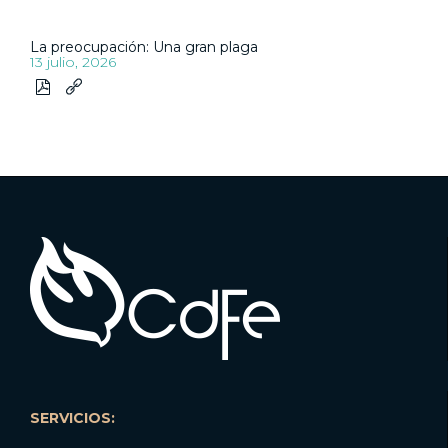
La preocupación: Una gran plaga
13 julio, 2026


SERVICIOS: