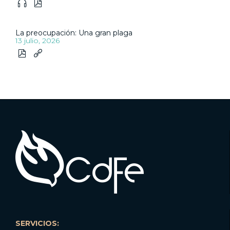


La preocupación: Una gran plaga
13 julio, 2026


SERVICIOS: