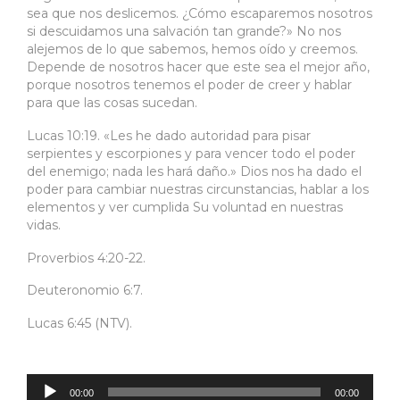
sea que nos deslicemos. ¿Cómo escaparemos nosotros
si descuidamos una salvación tan grande?» No nos
alejemos de lo que sabemos, hemos oído y creemos.
Depende de nosotros hacer que este sea el mejor año,
porque nosotros tenemos el poder de creer y hablar
para que las cosas sucedan.
Lucas 10:19. «Les he dado autoridad para pisar
serpientes y escorpiones y para vencer todo el poder
del enemigo; nada les hará daño.» Dios nos ha dado el
poder para cambiar nuestras circunstancias, hablar a los
elementos y ver cumplida Su voluntad en nuestras
vidas.
Proverbios 4:20-22.
Deuteronomio 6:7.
Lucas 6:45 (NTV).
Reproductor
de
audio
00:00
00:00