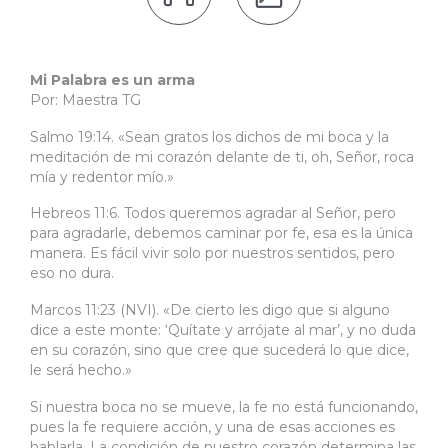
Mi Palabra es un arma
Por: Maestra TG
Salmo 19:14. «Sean gratos los dichos de mi boca y la
meditación de mi corazón delante de ti, oh, Señor, roca
mía y redentor mío.»
Hebreos 11:6. Todos queremos agradar al Señor, pero
para agradarle, debemos caminar por fe, esa es la única
manera. Es fácil vivir solo por nuestros sentidos, pero
eso no dura.
Marcos 11:23 (NVI). «De cierto les digo que si alguno
dice a este monte: ‘Quítate y arrójate al mar’, y no duda
en su corazón, sino que cree que sucederá lo que dice,
le será hecho.»
Si nuestra boca no se mueve, la fe no está funcionando,
pues la fe requiere acción, y una de esas acciones es
hablarla. La condición de nuestro corazón determina las