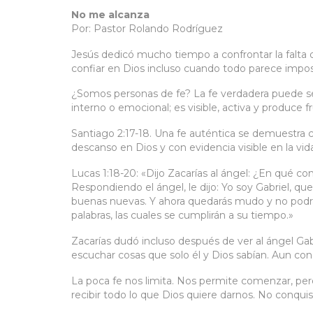
No me alcanza
Por: Pastor Rolando Rodríguez
Jesús dedicó mucho tiempo a confrontar la falta de
confiar en Dios incluso cuando todo parece impos
¿Somos personas de fe? La fe verdadera puede se
interno o emocional; es visible, activa y produce fr
Santiago 2:17-18. Una fe auténtica se demuestra co
descanso en Dios y con evidencia visible en la vid
Lucas 1:18-20: «Dijo Zacarías al ángel: ¿En qué c
Respondiendo el ángel, le dijo: Yo soy Gabriel, qu
buenas nuevas. Y ahora quedarás mudo y no podrás
palabras, las cuales se cumplirán a su tiempo.»
Zacarías dudó incluso después de ver al ángel Gab
escuchar cosas que solo él y Dios sabían. Aun con
La poca fe nos limita. Nos permite comenzar, pero
recibir todo lo que Dios quiere darnos. No conquist