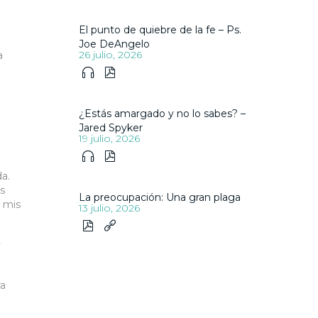
El punto de quiebre de la fe – Ps.
Joe DeAngelo
26 julio, 2026
a


¿Estás amargado y no lo sabes? –
Jared Spyker
19 julio, 2026


a.
as
La preocupación: Una gran plaga
e mis
13 julio, 2026


y
ra