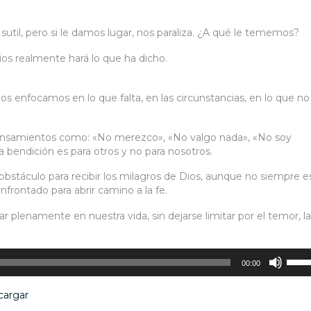
sutil, pero si le damos lugar, nos paraliza. ¿A qué le tememos?
ios realmente hará lo que ha dicho.
os enfocamos en lo que falta, en las circunstancias, en lo que no
ensamientos como: «No merezco», «No valgo nada», «No soy
a bendición es para otros y no para nosotros.
obstáculo para recibir los milagros de Dios, aunque no siempre es
nfrontado para abrir camino a la fe.
ar plenamente en nuestra vida, sin dejarse limitar por el temor, la
Utiliz
00:00
las
tecla
cargar
de
flech