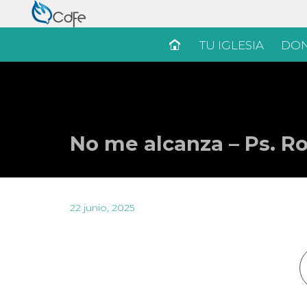
TU IGLESIA
DON
No me alcanza – Ps. R
22 junio, 2025