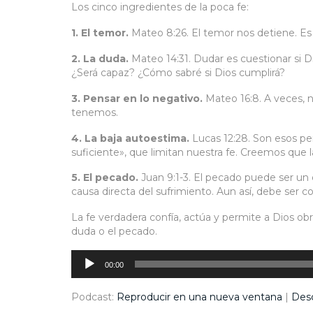
Los cinco ingredientes de la poca fe:
1. El temor.
Mateo 8:26. El temor nos detiene. Es 
2. La duda.
Mateo 14:31. Dudar es cuestionar si D
¿Será capaz? ¿Cómo sabré si Dios cumplirá?
3. Pensar en lo negativo.
Mateo 16:8. A veces, n
tenemos.
4. La baja autoestima.
Lucas 12:28. Son esos p
suficiente», que limitan nuestra fe. Creemos que l
5. El pecado.
Juan 9:1-3. El pecado puede ser un 
causa directa del sufrimiento. Aun así, debe ser co
La fe verdadera confía, actúa y permite a Dios obr
duda o el pecado.
Reproductor
de
audio
00:00
Podcast:
Reproducir en una nueva ventana
|
Des