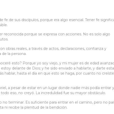
 fe de sus discípulos, porque era algo esencial. Tener fe signific
ible.
r reconocida porque se expresa con acciones. No es solo algo
utos.
n obras reales, a través de actos, declaraciones, confianza y
a de la persona.
onoceré esto? Porque yo soy viejo, y mi mujer es de edad avanzad
e estoy delante de Dios; y he sido enviado a hablarte, y darte est
 hablar, hasta el día en que esto se haga, por cuanto no creíst
riel, a pesar de estar en un lugar donde nadie más podía entrar 
 todo eso, no creyó. La incredulidad fue su mayor obstáculo.
 no terminar. Es suficiente para entrar en el camino, pero no pa
a ni recibe la plenitud de la bendición.