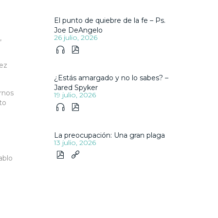
El punto de quiebre de la fe – Ps.
Joe DeAngelo
26 julio, 2026
,


vez
¿Estás amargado y no lo sabes? –
Jared Spyker
rnos
19 julio, 2026
to


La preocupación: Una gran plaga
13 julio, 2026


ablo