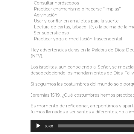
– Consultar horóscopos
– Practicar chamanismo o hacerse “limpias”
– Adivinación
– Usar y confiar en amuletos para la suerte
– Lectura de cartas, tabaco, té, o la palma de la 
– Ser supersticioso
– Practicar yoga o meditación trascendental
Hay advertencias claras en la Palabra de Dios: D
(NTV).
Los israelitas, aun conociendo al Señor, se mezc
desobedeciendo los mandamientos de Dios. Tal 
Si seguimos las costumbres del mundo solo porque
Jeremías 15:19. ¿Qué costumbres hemos practicad
Es momento de reflexionar, arrepentirnos y apar
fuimos llamados a ser santos y diferentes, no a im
Reproductor
de
audio
00:00