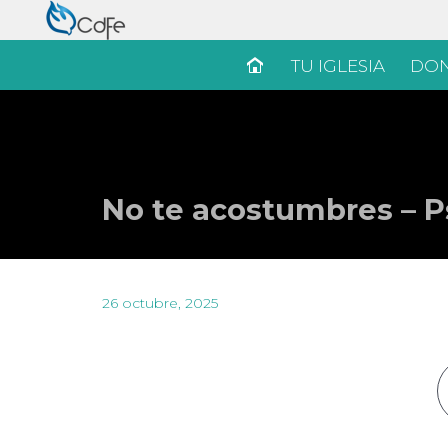
TU IGLESIA
DON
No te acostumbres – P
26 octubre, 2025