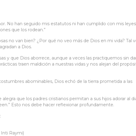
ñor. No han seguido mis estatutos ni han cumplido con mis leyes
ones que los rodean.”
osas no van bien? ¿Por qué no veo más de Dios en mi vida? Tal 
agradan a Dios.
 y que Dios aborrece, aunque a veces las practiquemos sin da
rácticas traen maldición a nuestras vidas y nos alejan del propósi
ostumbres abominables, Dios echó de la tierra prometida a las
e alegra que los padres cristianos permitan a sus hijos adorar al di
een.” Esto nos debe hacer reflexionar profundamente.
:
 Inti Raymi)