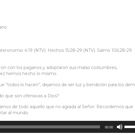
mano
euteronomio 4:19 (NTV). Hechos 15:28-29 (NTV). Salmo 106:28-29
laron con los paganos y adoptaron sus malas costumbres,
vez hemos hecho lo mismo.
 “todos lo hacen”, dejamos de ser luz y bendición para los dem
o que son ofensivas a Dios?
tarnos de todo aquello que no agrada al Señor. Recordemos que
itar al mundo.
Utiliz
00:00
las