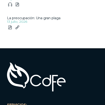


La preocupación: Una gran plaga
13 julio, 2026


SERVICIOS: