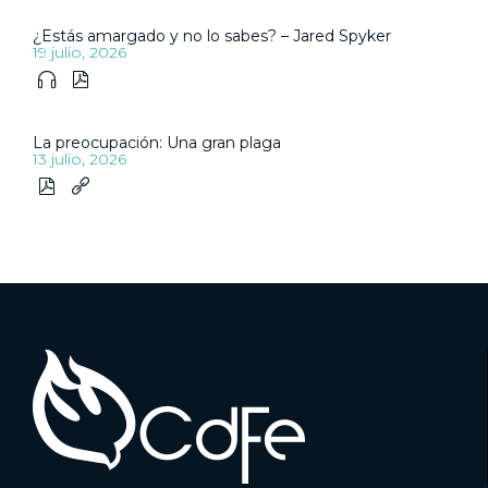
¿Estás amargado y no lo sabes? – Jared Spyker
19 julio, 2026


La preocupación: Una gran plaga
13 julio, 2026

