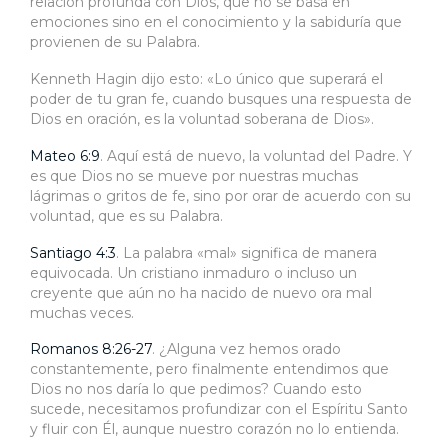
relación profunda con Dios, que no se basa en
emociones sino en el conocimiento y la sabiduría que
provienen de su Palabra.
Kenneth Hagin dijo esto: «Lo único que superará el
poder de tu gran fe, cuando busques una respuesta de
Dios en oración, es la voluntad soberana de Dios».
Mateo 6:9
. Aquí está de nuevo, la voluntad del Padre. Y
es que Dios no se mueve por nuestras muchas
lágrimas o gritos de fe, sino por orar de acuerdo con su
voluntad, que es su Palabra.
Santiago 4:3
. La palabra «mal» significa de manera
equivocada. Un cristiano inmaduro o incluso un
creyente que aún no ha nacido de nuevo ora mal
muchas veces.
Romanos 8:26-27
. ¿Alguna vez hemos orado
constantemente, pero finalmente entendimos que
Dios no nos daría lo que pedimos? Cuando esto
sucede, necesitamos profundizar con el Espíritu Santo
y fluir con Él, aunque nuestro corazón no lo entienda.