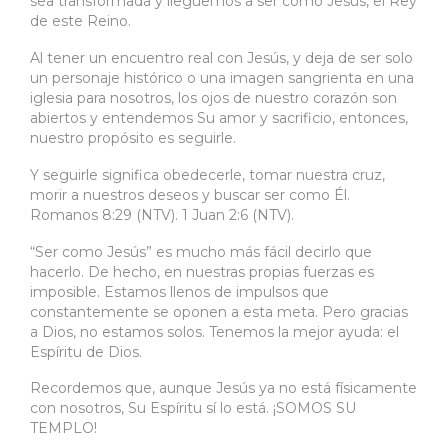
sea transformada y lleguemos a ser como Jesús, el Rey
de este Reino.
Al tener un encuentro real con Jesús, y deja de ser solo
un personaje histórico o una imagen sangrienta en una
iglesia para nosotros, los ojos de nuestro corazón son
abiertos y entendemos Su amor y sacrificio, entonces,
nuestro propósito es seguirle.
Y seguirle significa obedecerle, tomar nuestra cruz,
morir a nuestros deseos y buscar ser como Él.
Romanos 8:29 (NTV). 1 Juan 2:6 (NTV).
“Ser como Jesús” es mucho más fácil decirlo que
hacerlo. De hecho, en nuestras propias fuerzas es
imposible. Estamos llenos de impulsos que
constantemente se oponen a esta meta. Pero gracias
a Dios, no estamos solos. Tenemos la mejor ayuda: el
Espíritu de Dios.
Recordemos que, aunque Jesús ya no está físicamente
con nosotros, Su Espíritu sí lo está. ¡SOMOS SU
TEMPLO!