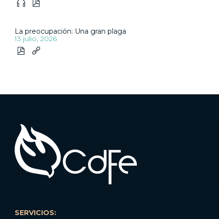


La preocupación: Una gran plaga
13 julio, 2026


SERVICIOS: