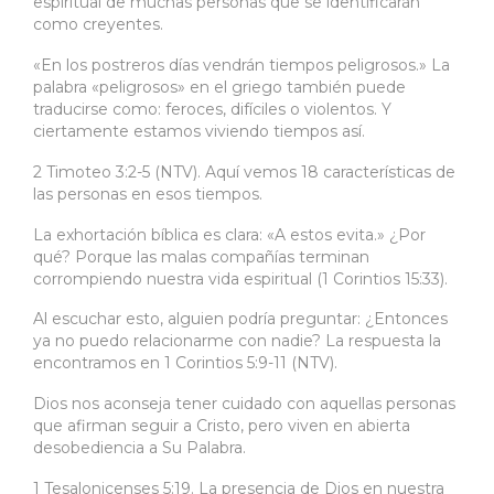
espiritual de muchas personas que se identificarán
como creyentes.
«En los postreros días vendrán tiempos peligrosos.» La
palabra «peligrosos» en el griego también puede
traducirse como: feroces, difíciles o violentos. Y
ciertamente estamos viviendo tiempos así.
2 Timoteo 3:2-5 (NTV). Aquí vemos 18 características de
las personas en esos tiempos.
La exhortación bíblica es clara: «A estos evita.» ¿Por
qué? Porque las malas compañías terminan
corrompiendo nuestra vida espiritual (1 Corintios 15:33).
Al escuchar esto, alguien podría preguntar: ¿Entonces
ya no puedo relacionarme con nadie? La respuesta la
encontramos en 1 Corintios 5:9-11 (NTV).
Dios nos aconseja tener cuidado con aquellas personas
que afirman seguir a Cristo, pero viven en abierta
desobediencia a Su Palabra.
1 Tesalonicenses 5:19. La presencia de Dios en nuestra