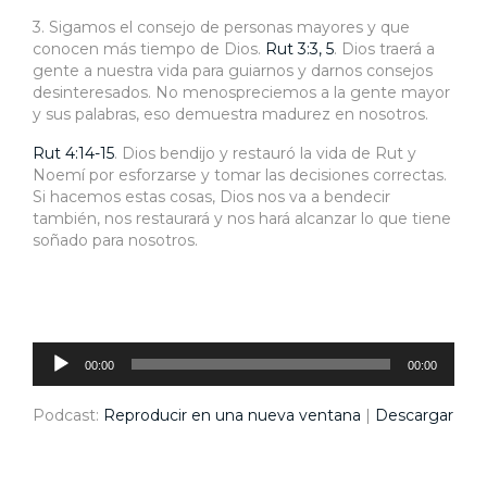
3. Sigamos el consejo de personas mayores y que
conocen más tiempo de Dios.
Rut 3:3, 5
. Dios traerá a
gente a nuestra vida para guiarnos y darnos consejos
desinteresados. No menospreciemos a la gente mayor
y sus palabras, eso demuestra madurez en nosotros.
Rut 4:14-15
. Dios bendijo y restauró la vida de Rut y
Noemí por esforzarse y tomar las decisiones correctas.
Si hacemos estas cosas, Dios nos va a bendecir
también, nos restaurará y nos hará alcanzar lo que tiene
soñado para nosotros.
Reproductor
de
audio
00:00
00:00
Podcast:
Reproducir en una nueva ventana
|
Descargar