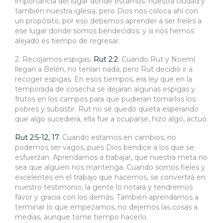
importancia del lugar donde estamos: nuestra ciudad y
también nuestra iglesia; pero Dios nos coloca ahí con
un propósito, por eso debemos aprender a ser fieles a
ese lugar donde somos bendecidos; y si nos hemos
alejado es tiempo de regresar.
2. Recojamos espigas.
Rut 2:2
. Cuando Rut y Noemí
llegan a Belén, no tenían nada, pero Rut decidió ir a
recoger espigas. En esos tiempos, era ley que en la
temporada de cosecha se dejaran algunas espigas y
frutos en los campos para que pudieran tomarlos los
pobres y subsistir. Rut no se quedó quieta esperando
que algo sucediera, ella fue a ocuparse, hizo algo, actuó.
Rut 2:5-12, 17
. Cuando estamos en cambios, no
podemos ser vagos, pues Dios bendice a los que se
esfuerzan. Aprendamos a trabajar, que nuestra meta no
sea que alguien nos mantenga. Cuando somos fieles y
excelentes en el trabajo que hacemos, se convertirá en
nuestro testimonio, la gente lo notará y tendremos
favor y gracia con los demás. También aprendamos a
terminar lo que empezamos, no dejemos las cosas a
medias, aunque tome tiempo hacerlo.