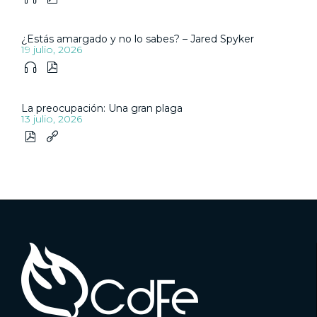
¿Estás amargado y no lo sabes? – Jared Spyker
19 julio, 2026


La preocupación: Una gran plaga
13 julio, 2026

