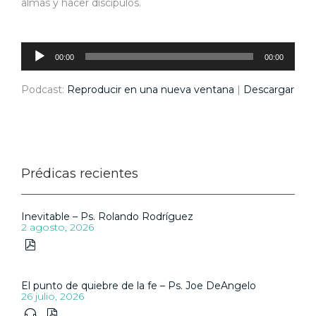
almas y hacer discípulos.
Reproductor
de
audio
00:00
00:00
Podcast:
Reproducir en una nueva ventana
|
Descargar
Prédicas recientes
Inevitable – Ps. Rolando Rodríguez
2 agosto, 2026

El punto de quiebre de la fe – Ps. Joe DeAngelo
26 julio, 2026

