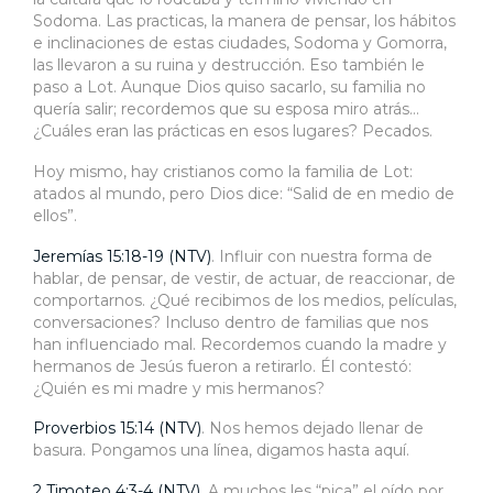
Sodoma. Las practicas, la manera de pensar, los hábitos
e inclinaciones de estas ciudades, Sodoma y Gomorra,
las llevaron a su ruina y destrucción. Eso también le
paso a Lot. Aunque Dios quiso sacarlo, su familia no
quería salir; recordemos que su esposa miro atrás…
¿Cuáles eran las prácticas en esos lugares? Pecados.
Hoy mismo, hay cristianos como la familia de Lot:
atados al mundo, pero Dios dice: “Salid de en medio de
ellos”.
Jeremías 15:18-19 (NTV)
. Influir con nuestra forma de
hablar, de pensar, de vestir, de actuar, de reaccionar, de
comportarnos. ¿Qué recibimos de los medios, películas,
conversaciones? Incluso dentro de familias que nos
han influenciado mal. Recordemos cuando la madre y
hermanos de Jesús fueron a retirarlo. Él contestó:
¿Quién es mi madre y mis hermanos?
Proverbios 15:14 (NTV)
. Nos hemos dejado llenar de
basura. Pongamos una línea, digamos hasta aquí.
2 Timoteo 4:3-4 (NTV)
. A muchos les “pica” el oído por