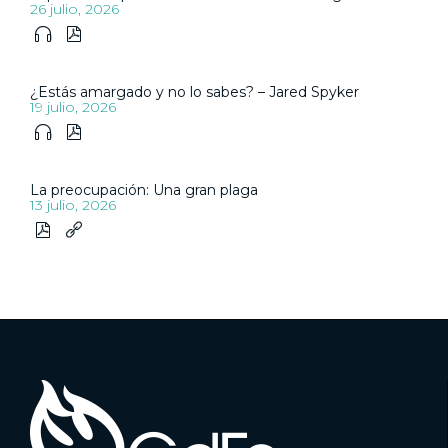
26 julio, 2026


¿Estás amargado y no lo sabes? – Jared Spyker
19 julio, 2026


La preocupación: Una gran plaga
13 julio, 2026

