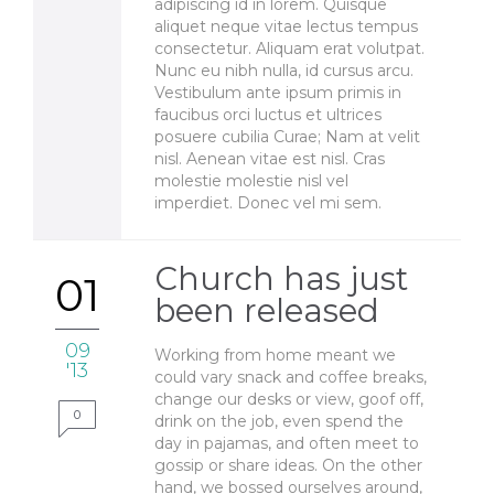
adipiscing id in lorem. Quisque
aliquet neque vitae lectus tempus
consectetur. Aliquam erat volutpat.
Nunc eu nibh nulla, id cursus arcu.
Vestibulum ante ipsum primis in
faucibus orci luctus et ultrices
posuere cubilia Curae; Nam at velit
nisl. Aenean vitae est nisl. Cras
molestie molestie nisl vel
imperdiet. Donec vel mi sem.
Church has just
01
been released
09
Working from home meant we
'13
could vary snack and coffee breaks,
change our desks or view, goof off,
0
drink on the job, even spend the
day in pajamas, and often meet to
gossip or share ideas. On the other
hand, we bossed ourselves around,