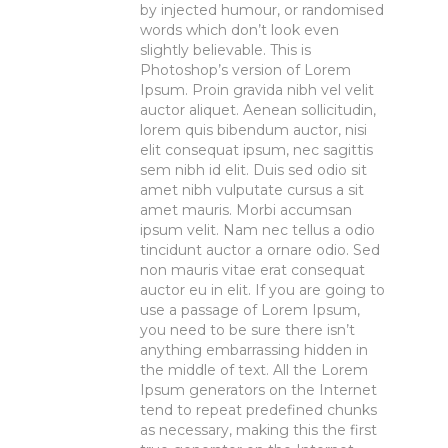
by injected humour, or randomised
words which don’t look even
slightly believable. This is
Photoshop’s version of Lorem
Ipsum. Proin gravida nibh vel velit
auctor aliquet. Aenean sollicitudin,
lorem quis bibendum auctor, nisi
elit consequat ipsum, nec sagittis
sem nibh id elit. Duis sed odio sit
amet nibh vulputate cursus a sit
amet mauris. Morbi accumsan
ipsum velit. Nam nec tellus a odio
tincidunt auctor a ornare odio. Sed
non mauris vitae erat consequat
auctor eu in elit. If you are going to
use a passage of Lorem Ipsum,
you need to be sure there isn’t
anything embarrassing hidden in
the middle of text. All the Lorem
Ipsum generators on the Internet
tend to repeat predefined chunks
as necessary, making this the first