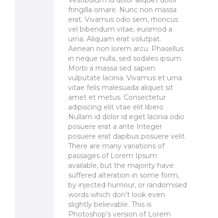
Vestibulum id dolor aliquet dolor
fringilla ornare. Nunc non massa
erat. Vivamus odio sem, rhoncus
vel bibendum vitae, euismod a
urna. Aliquam erat volutpat.
Aenean non lorem arcu. Phasellus
in neque nulla, sed sodales ipsum.
Morbi a massa sed sapien
vulputate lacinia. Vivamus et urna
vitae felis malesuada aliquet sit
amet et metus. Consectetur
adipiscing elit vtae elit libero
Nullam id dolor id eget lacinia odio
posuere erat a ante Integer
posuere erat dapibus posuere velit
There are many variations of
passages of Lorem Ipsum
available, but the majority have
suffered alteration in some form,
by injected humour, or randomised
words which don’t look even
slightly believable. This is
Photoshop’s version of Lorem