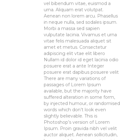
vel bibendum vitae, euismod a
urna. Aliquam erat volutpat.
Aenean non lorem arcu. Phasellus
in neque nulla, sed sodales ipsum.
Morbi a massa sed sapien
vulputate lacinia. Vivamus et urna
vitae felis malesuada aliquet sit
amet et metus. Consectetur
adipiscing elit vtae elit libero
Nullam id dolor id eget lacinia odio
posuere erat a ante Integer
posuere erat dapibus posuere velit
There are many variations of
passages of Lorem Ipsum
available, but the majority have
suffered alteration in some form,
by injected humour, or randomised
words which don’t look even
slightly believable. This is
Photoshop’s version of Lorem
Ipsum. Proin gravida nibh vel velit
auctor aliquet. Aenean sollicitudin,