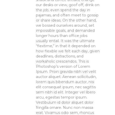
our desks or view, goof off, drink on
the job, even spend the day in
pajamas, and often meet to gossip
or share ideas. On the other hand,
we bossed ourselves around, set
impossible goals, and demanded
longer hours than office jobs
usually entail. It was the ultimate
“flextime,” in that it depended on
how flexible we felt each day, given
deadlines, distractions, and
workaholic crescendos. This is
Photoshop’s version of Lorem
Ipsum. Proin gravida nibh vel velit
auctor aliquet. Aenean sollicitudin,
lorem quis bibendum auctor, nisi
elit consequat ipsum, nec sagittis
sem nibh id elit. Integer vel libero
arcu, egestas tempor ipsum.
Vestibulum id dolor aliquet dolor
fringilla ornare. Nunc non massa
erat. Vivamus odio sem, rhoncus