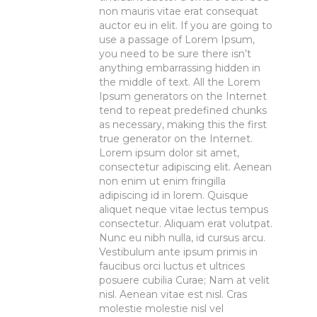
non mauris vitae erat consequat
auctor eu in elit. If you are going to
use a passage of Lorem Ipsum,
you need to be sure there isn’t
anything embarrassing hidden in
the middle of text. All the Lorem
Ipsum generators on the Internet
tend to repeat predefined chunks
as necessary, making this the first
true generator on the Internet.
Lorem ipsum dolor sit amet,
consectetur adipiscing elit. Aenean
non enim ut enim fringilla
adipiscing id in lorem. Quisque
aliquet neque vitae lectus tempus
consectetur. Aliquam erat volutpat.
Nunc eu nibh nulla, id cursus arcu.
Vestibulum ante ipsum primis in
faucibus orci luctus et ultrices
posuere cubilia Curae; Nam at velit
nisl. Aenean vitae est nisl. Cras
molestie molestie nisl vel