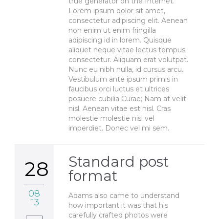
true generator on the Internet.
Lorem ipsum dolor sit amet,
consectetur adipiscing elit. Aenean
non enim ut enim fringilla
adipiscing id in lorem. Quisque
aliquet neque vitae lectus tempus
consectetur. Aliquam erat volutpat.
Nunc eu nibh nulla, id cursus arcu.
Vestibulum ante ipsum primis in
faucibus orci luctus et ultrices
posuere cubilia Curae; Nam at velit
nisl. Aenean vitae est nisl. Cras
molestie molestie nisl vel
imperdiet. Donec vel mi sem.
Standard post
28
format
08
Adams also came to understand
'13
how important it was that his
carefully crafted photos were