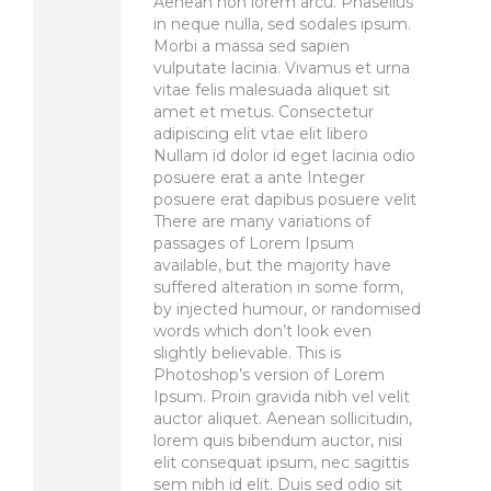
Aenean non lorem arcu. Phasellus
in neque nulla, sed sodales ipsum.
Morbi a massa sed sapien
vulputate lacinia. Vivamus et urna
vitae felis malesuada aliquet sit
amet et metus. Consectetur
adipiscing elit vtae elit libero
Nullam id dolor id eget lacinia odio
posuere erat a ante Integer
posuere erat dapibus posuere velit
There are many variations of
passages of Lorem Ipsum
available, but the majority have
suffered alteration in some form,
by injected humour, or randomised
words which don’t look even
slightly believable. This is
Photoshop’s version of Lorem
Ipsum. Proin gravida nibh vel velit
auctor aliquet. Aenean sollicitudin,
lorem quis bibendum auctor, nisi
elit consequat ipsum, nec sagittis
sem nibh id elit. Duis sed odio sit