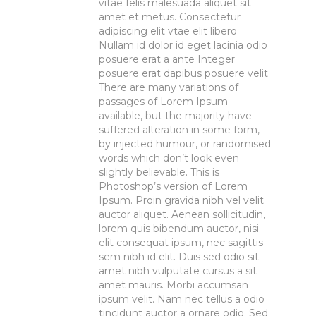
vitae felis malesuada aliquet sit
amet et metus. Consectetur
adipiscing elit vtae elit libero
Nullam id dolor id eget lacinia odio
posuere erat a ante Integer
posuere erat dapibus posuere velit
There are many variations of
passages of Lorem Ipsum
available, but the majority have
suffered alteration in some form,
by injected humour, or randomised
words which don’t look even
slightly believable. This is
Photoshop’s version of Lorem
Ipsum. Proin gravida nibh vel velit
auctor aliquet. Aenean sollicitudin,
lorem quis bibendum auctor, nisi
elit consequat ipsum, nec sagittis
sem nibh id elit. Duis sed odio sit
amet nibh vulputate cursus a sit
amet mauris. Morbi accumsan
ipsum velit. Nam nec tellus a odio
tincidunt auctor a ornare odio. Sed