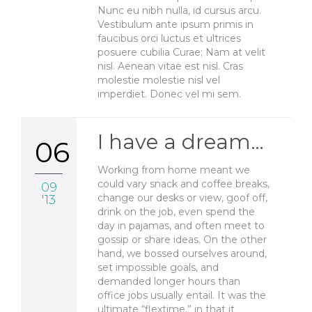
Nunc eu nibh nulla, id cursus arcu.
Vestibulum ante ipsum primis in
faucibus orci luctus et ultrices
posuere cubilia Curae; Nam at velit
nisl. Aenean vitae est nisl. Cras
molestie molestie nisl vel
imperdiet. Donec vel mi sem.
I have a dream…
06
Working from home meant we
could vary snack and coffee breaks,
09
change our desks or view, goof off,
'13
drink on the job, even spend the
day in pajamas, and often meet to
gossip or share ideas. On the other
hand, we bossed ourselves around,
set impossible goals, and
demanded longer hours than
office jobs usually entail. It was the
ultimate “flextime,” in that it