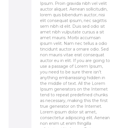
Ipsum. Proin gravida nibh vel velit
auctor aliquet. Aenean sollicitudin,
lorem quis bibendum auctor, nisi
elit consequat ipsum, nec sagittis
sem nibh id elit. Duis sed odio sit
amet nibh vulputate cursus a sit
amet mauris. Morbi accumsan
ipsum velit. Nam nec tellus a odio
tincidunt auctor a ornare odio. Sed
non mauris vitae erat consequat
auctor eu in elit. If you are going to
use a passage of Lorem Ipsum,
you need to be sure there isn’t
anything embarrassing hidden in
the middle of text. All the Lorem
Ipsum generators on the Internet
tend to repeat predefined chunks
as necessary, making this the first
true generator on the Internet.
Lorem ipsum dolor sit amet,
consectetur adipiscing elit. Aenean
non enim ut enim fringilla