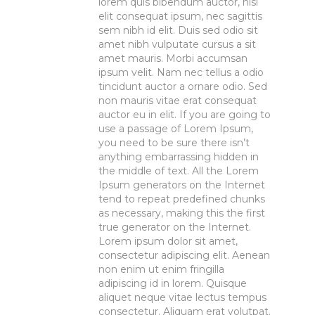
lorem quis bibendum auctor, nisi
elit consequat ipsum, nec sagittis
sem nibh id elit. Duis sed odio sit
amet nibh vulputate cursus a sit
amet mauris. Morbi accumsan
ipsum velit. Nam nec tellus a odio
tincidunt auctor a ornare odio. Sed
non mauris vitae erat consequat
auctor eu in elit. If you are going to
use a passage of Lorem Ipsum,
you need to be sure there isn’t
anything embarrassing hidden in
the middle of text. All the Lorem
Ipsum generators on the Internet
tend to repeat predefined chunks
as necessary, making this the first
true generator on the Internet.
Lorem ipsum dolor sit amet,
consectetur adipiscing elit. Aenean
non enim ut enim fringilla
adipiscing id in lorem. Quisque
aliquet neque vitae lectus tempus
consectetur. Aliquam erat volutpat.