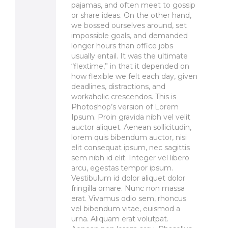
pajamas, and often meet to gossip
or share ideas. On the other hand,
we bossed ourselves around, set
impossible goals, and demanded
longer hours than office jobs
usually entail. It was the ultimate
“flextime,” in that it depended on
how flexible we felt each day, given
deadlines, distractions, and
workaholic crescendos. This is
Photoshop’s version of Lorem
Ipsum. Proin gravida nibh vel velit
auctor aliquet. Aenean sollicitudin,
lorem quis bibendum auctor, nisi
elit consequat ipsum, nec sagittis
sem nibh id elit. Integer vel libero
arcu, egestas tempor ipsum.
Vestibulum id dolor aliquet dolor
fringilla ornare. Nunc non massa
erat. Vivamus odio sem, rhoncus
vel bibendum vitae, euismod a
urna. Aliquam erat volutpat.