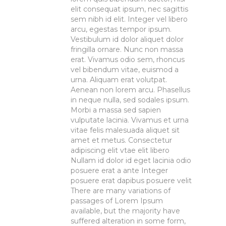
elit consequat ipsum, nec sagittis
sem nibh id elit. Integer vel libero
arcu, egestas tempor ipsum.
Vestibulum id dolor aliquet dolor
fringilla ornare. Nunc non massa
erat. Vivamus odio sem, rhoncus
vel bibendum vitae, euismod a
urna. Aliquam erat volutpat.
Aenean non lorem arcu. Phasellus
in neque nulla, sed sodales ipsum.
Morbi a massa sed sapien
vulputate lacinia. Vivamus et urna
vitae felis malesuada aliquet sit
amet et metus. Consectetur
adipiscing elit vtae elit libero
Nullam id dolor id eget lacinia odio
posuere erat a ante Integer
posuere erat dapibus posuere velit
There are many variations of
passages of Lorem Ipsum
available, but the majority have
suffered alteration in some form,