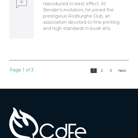
0
reproduced to best effect. At
Bender’s invitation, he joined the
prestigious Roxburghe Club, an
association devoted to fine printing
and high standards in book arts.
Page 1 of 3
1
2
3
Next