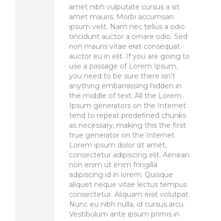
amet nibh vulputate cursus a sit
amet mauris. Morbi accumsan
ipsum velit. Nam nec tellus a odio
tincidunt auctor a ornare odio. Sed
non mauris vitae erat consequat
auctor eu in elit. If you are going to
use a passage of Lorem Ipsum,
you need to be sure there isn’t
anything embarrassing hidden in
the middle of text. All the Lorem
Ipsum generators on the Internet
tend to repeat predefined chunks
as necessary, making this the first
true generator on the Internet.
Lorem ipsum dolor sit amet,
consectetur adipiscing elit. Aenean
non enim ut enim fringilla
adipiscing id in lorem. Quisque
aliquet neque vitae lectus tempus
consectetur. Aliquam erat volutpat.
Nunc eu nibh nulla, id cursus arcu.
Vestibulum ante ipsum primis in