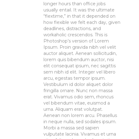
longer hours than office jobs
usually entail. It was the ultimate
“flextime,” in that it depended on
how flexible we felt each day, given
deadlines, distractions, and
workaholic crescendos. This is
Photoshop’s version of Lorem
Ipsum. Proin gravida nibh vel velit
auctor aliquet. Aenean sollicitudin,
lorem quis bibendum auctor, nisi
elit consequat ipsum, nec sagittis
sem nibh id elit. Integer vel libero
arcu, egestas tempor ipsum.
Vestibulum id dolor aliquet dolor
fringilla ornare. Nunc non massa
erat. Vivamus odio sem, rhoncus
vel bibendum vitae, euismod a
urna. Aliquam erat volutpat.
Aenean non lorem arcu. Phasellus
in neque nulla, sed sodales ipsum.
Morbi a massa sed sapien
vulputate lacinia. Vivamus et urna