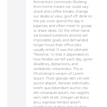
fermentum commodo Working
from home meant we could vary
snack and coffee breaks, change
our desks or view, goof off, drink on
the job, even spend the day in
pajamas, and often meet to gossip
or share ideas. On the other hand,
we bossed ourselves around, set
impossible goals, and demanded
longer hours than office jobs
usually entail. It was the ultimate
“flextime,” in that it depended on
how flexible we felt each day, given
deadlines, distractions, and
workaholic crescendos. This is
Photoshop’s version of Lorem
Ipsum. Proin gravida nibh vel velit
auctor aliquet. Aenean sollicitudin,
lorem quis bibendum auctor, nisi
elit consequat ipsum, nec sagittis
sem nibh id elit. Integer vel libero
arcu, egestas tempor ipsum.