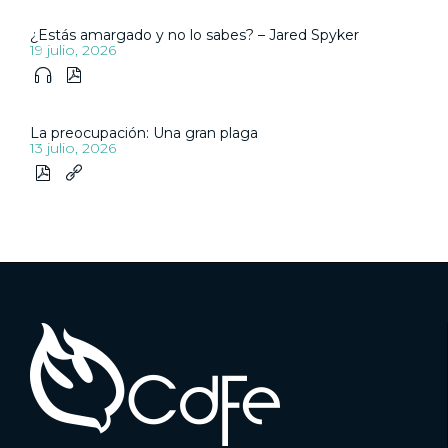
¿Estás amargado y no lo sabes? – Jared Spyker
19 julio, 2026


La preocupación: Una gran plaga
13 julio, 2026

