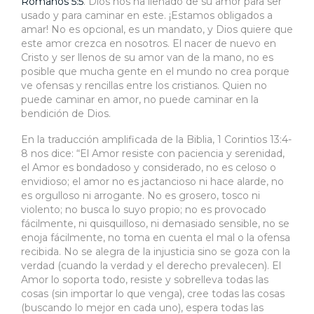
Romanos 5:5
. Dios nos ha llenado de su amor para ser
usado y para caminar en este. ¡Estamos obligados a
amar! No es opcional, es un mandato, y Dios quiere que
este amor crezca en nosotros. El nacer de nuevo en
Cristo y ser llenos de su amor van de la mano, no es
posible que mucha gente en el mundo no crea porque
ve ofensas y rencillas entre los cristianos. Quien no
puede caminar en amor, no puede caminar en la
bendición de Dios.
En la traducción amplificada de la Biblia, 1 Corintios 13:4-
8 nos dice: “El Amor resiste con paciencia y serenidad,
el Amor es bondadoso y considerado, no es celoso o
envidioso; el amor no es jactancioso ni hace alarde, no
es orgulloso ni arrogante. No es grosero, tosco ni
violento; no busca lo suyo propio; no es provocado
fácilmente, ni quisquilloso, ni demasiado sensible, no se
enoja fácilmente, no toma en cuenta el mal o la ofensa
recibida. No se alegra de la injusticia sino se goza con la
verdad (cuando la verdad y el derecho prevalecen). El
Amor lo soporta todo, resiste y sobrelleva todas las
cosas (sin importar lo que venga), cree todas las cosas
(buscando lo mejor en cada uno), espera todas las