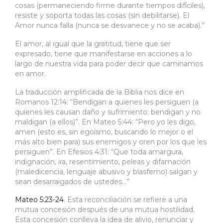
cosas (permaneciendo firme durante tiempos difíciles),
resiste y soporta todas las cosas (sin debilitarse). El
Amor nunca falla (nunca se desvanece y no se acaba).”
El amor, al igual que la gratitud, tiene que ser
expresado, tiene que manifestarse en acciones a lo
largo de nuestra vida para poder decir que caminamos
en amor.
La traducción amplificada de la Biblia nos dice en
Romanos 12:14: “Bendigan a quienes les persiguen (a
quienes les causan daño y sufrimiento; bendigan y no
maldigan (a ellos)”. En Mateo 5:44: “Pero yo les digo,
amen (esto es, sin egoísmo, buscando lo mejor o el
más alto bien para) sus enemigos y oren por los que les
persiguen”. En Efesios 4:31: “Que toda amargura,
indignación, ira, resentimiento, peleas y difamación
(maledicencia, lenguaje abusivo y blasfemo) salgan y
sean desarraigados de ustedes…”
Mateo 5:23-24
. Esta reconciliación se refiere a una
mutua concesión después de una mutua hostilidad.
Esta concesión conlleva la idea de alivio, renunciar y