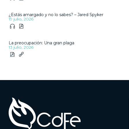
¿Estás amargado y no lo sabes? – Jared Spyker
19 julio, 2026


La preocupación: Una gran plaga
13 julio, 2026

