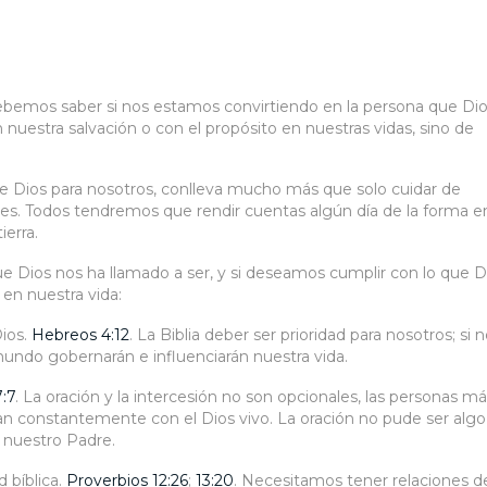
bemos saber si nos estamos convirtiendo en la persona que Di
estra salvación o con el propósito en nuestras vidas, sino de
 Dios para nosotros, conlleva mucho más que solo cuidar de
les. Todos tendremos que rendir cuentas algún día de la forma e
erra.
ue Dios nos ha llamado a ser, y si deseamos cumplir con lo que D
 en nuestra vida:
Dios.
Hebreos 4:12
. La Biblia deber ser prioridad para nosotros; si 
mundo gobernarán e influenciarán nuestra vida.
:7
. La oración y la intercesión no son opcionales, las personas m
ban constantemente con el Dios vivo. La oración no pude ser algo
n nuestro Padre.
 bíblica.
Proverbios 12:26
;
13:20
. Necesitamos tener relaciones d