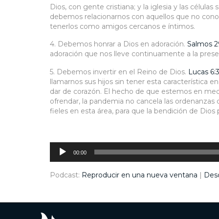
Dios, con gente cristiana; y la iglesia y las célula
debemos relacionarnos con aquellos que no conocen
tenerlos como amigos cercanos e íntimos.
4. Debemos honrar a Dios en adoración.
Salmos 2
adoración que nos lleve continuamente a la prese
5. Debemos invertir en el Reino de Dios.
Lucas 6:
llamarnos sus hijos sin tener esta característica
dar de corazón. El hecho de que estemos en med
ofrendar, la pandemia no cancela las ordenanza
fieles en esta área, para que la bendición de Dio
Reproductor
de
audio
00:00
Podcast:
Reproducir en una nueva ventana
|
Des