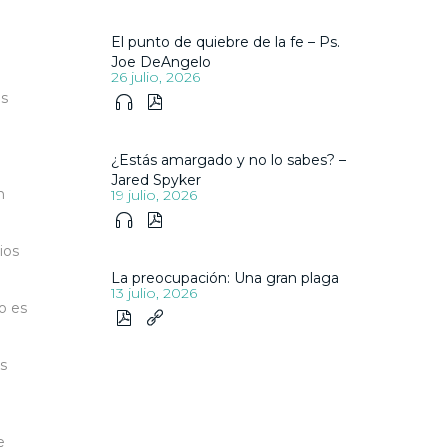
El punto de quiebre de la fe – Ps.
Joe DeAngelo
26 julio, 2026
os


¿Estás amargado y no lo sabes? –
Jared Spyker
n
19 julio, 2026


ios
La preocupación: Una gran plaga
13 julio, 2026
no es


ás
e