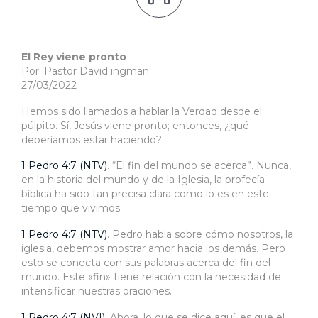
El Rey viene pronto
Por: Pastor David ingman
27/03/2022
Hemos sido llamados a hablar la Verdad desde el
púlpito. Sí, Jesús viene pronto; entonces, ¿qué
deberíamos estar haciendo?
1 Pedro 4:7 (NTV)
. “El fin del mundo se acerca”. Nunca,
en la historia del mundo y de la Iglesia, la profecía
bíblica ha sido tan precisa clara como lo es en este
tiempo que vivimos.
1 Pedro 4:7 (NTV)
. Pedro habla sobre cómo nosotros, la
iglesia, debemos mostrar amor hacia los demás. Pero
esto se conecta con sus palabras acerca del fin del
mundo. Este «fin» tiene relación con la necesidad de
intensificar nuestras oraciones.
1 Pedro 4:7 (NVI)
. Ahora, lo que se dice aquí, es que el