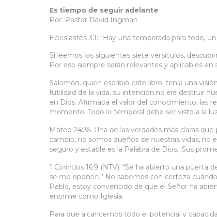
Es tiempo de seguir adelante
Por: Pastor David Ingman
Eclesiastés 3:1: “Hay una temporada para todo, un 
Si leemos los siguientes siete versículos, descub
Por eso siempre serán relevantes y aplicables e
Salomón, quien escribió este libro, tenía una vis
futilidad de la vida, su intención no era destruir 
en Dios. Afirmaba el valor del conocimiento, las re
momento. Todo lo temporal debe ser visto a la luz
Mateo 24:35. Una de las verdades más claras que 
cambio; no somos dueños de nuestras vidas, no e
seguro y estable es la Palabra de Dios. ¡Sus pro
1 Corintios 16:9 (NTV): “Se ha abierto una puerta
se me oponen.” No sabemos con certeza cuándo r
Pablo, estoy convencido de que el Señor ha abie
enorme como Iglesia.
Para que alcancemos todo el potencial y capacid