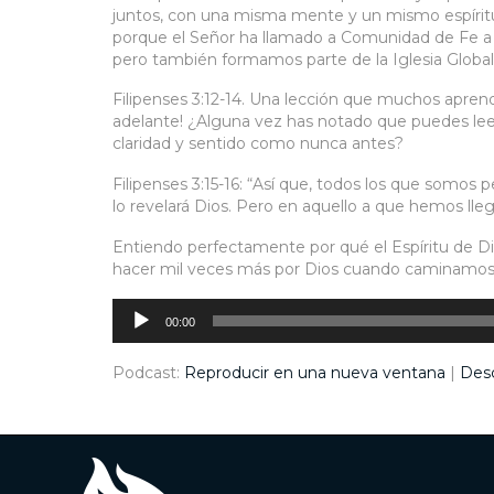
juntos, con una misma mente y un mismo espíritu
porque el Señor ha llamado a Comunidad de Fe a tr
pero también formamos parte de la Iglesia Global
Filipenses 3:12-14. Una lección que muchos aprend
adelante! ¿Alguna vez has notado que puedes leer
claridad y sentido como nunca antes?
Filipenses 3:15-16: “Así que, todos los que somos 
lo revelará Dios. Pero en aquello a que hemos l
Entiendo perfectamente por qué el Espíritu de D
hacer mil veces más por Dios cuando caminamos 
Reproductor
de
audio
00:00
Podcast:
Reproducir en una nueva ventana
|
Des