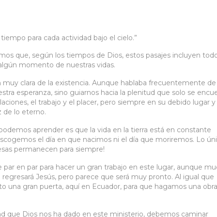
tiempo para cada actividad bajo el cielo.”
rimos que, según los tiempos de Dios, estos pasajes incluyen todo
n algún momento de nuestras vidas.
ión muy clara de la existencia. Aunque hablaba frecuentemente de 
nuestra esperanza, sino guiarnos hacia la plenitud que solo se encu
laciones, el trabajo y el placer, pero siempre en su debido lugar y
 de lo eterno.
podemos aprender es que la vida en la tierra está en constante
scogemos el día en que nacimos ni el día que moriremos. Lo ún
mesas permanecen para siempre!
 de par en par para hacer un gran trabajo en este lugar, aunque m
egresará Jesús, pero parece que será muy pronto. Al igual que
rto una gran puerta, aquí en Ecuador, para que hagamos una obr
ad que Dios nos ha dado en este ministerio, debemos caminar