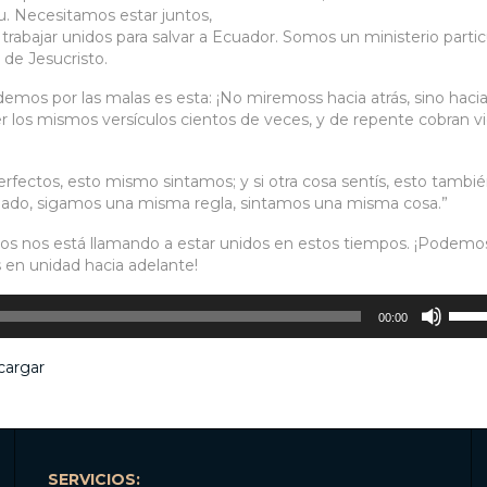
. Necesitamos estar juntos,
abajar unidos para salvar a Ecuador. Somos un ministerio particu
 de Jesucristo.
emos por las malas es esta: ¡No miremoss hacia atrás, sino haci
 los mismos versículos cientos de veces, y de repente cobran vi
perfectos, esto mismo sintamos; y si otra cosa sentís, esto tambi
legado, sigamos una misma regla, sintamos una misma cosa.”
ios nos está llamando a estar unidos en estos tiempos. ¡Podemo
en unidad hacia adelante!
Utiliz
00:00
las
tecla
cargar
de
flech
arrib
para
aume
o
SERVICIOS: