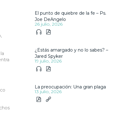
El punto de quiebre de la fe – Ps.
Joe DeAngelo
26 julio, 2026


,
¿Estás amargado y no lo sabes? –
la
Jared Spyker
entra
19 julio, 2026


La preocupación: Una gran plaga
ico
13 julio, 2026


uchos
a