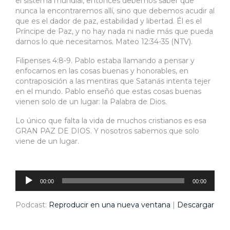
el sistema mundial, entonces debemos saber que
nunca la encontraremos allí, sino que debemos acudir al
que es el dador de paz, estabilidad y libertad. Él es el
Príncipe de Paz, y no hay nada ni nadie más que pueda
darnos lo que necesitamos. Mateo 12:34-35 (NTV).
Filipenses 4:8-9. Pablo estaba llamando a pensar y
enfocarnos en las cosas buenas y honorables, en
contraposición a las mentiras que Satanás intenta tejer
en el mundo. Pablo enseñó que estas cosas buenas
vienen solo de un lugar: la Palabra de Dios.
Lo único que falta la vida de muchos cristianos es esa
GRAN PAZ DE DIOS. Y nosotros sabemos que solo
viene de un lugar.
Reproductor
de
audio
00:00
00:00
Podcast:
Reproducir en una nueva ventana
|
Descargar