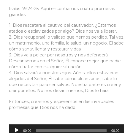
Isaías 49:24-25. Aquí encontramos cuatro promesas
grandes:
1. Dios rescatará al cautivo del cautivador. ¿Estamos
atados o esclavizados por algo? Dios nos va a liberar.
2. Dios recuperará lo valioso que hemos perdido. Tal vez
un matrimonio, una familia, la salud, un negocio. Él sabe
cómo sanar, llenar y restaurar vidas.
3. Dios va a pelear por nosotros y nos defenderá.
Descansemos en el Señor, Él conoce mejor que nadie
cómo tratar con cualquier situación.
4. Dios salvará a nuestros hijos. Aún si ellos estuvieran
alejados del Señor, Él sabe cómo alcanzarlos, sabe lo
que necesitan para ser salvos. Nuestra parte es creer y
orar por ellos. No nos desanimemos, Dios lo hará.
Entonces, creamos y esperemos en las invaluables
promesas que Dios nos ha dado.
Reproductor
de
audio
00:00
00:00