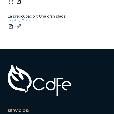


La preocupación: Una gran plaga
13 julio, 2026


SERVICIOS: