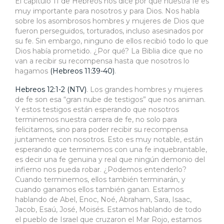
El capítulo 11 de Hebreos nos dice por qué nuestra fe es
muy importante para nosotros y para Dios. Nos habla
sobre los asombrosos hombres y mujeres de Dios que
fueron perseguidos, torturados, incluso asesinados por
su fe. Sin embargo, ninguno de ellos recibió todo lo que
Dios había prometido. ¿Por qué? La Biblia dice que no
van a recibir su recompensa hasta que nosotros lo
hagamos
(Hebreos 11:39-40)
.
Hebreos 12:1-2 (NTV)
. Los grandes hombres y mujeres
de fe son esa “gran nube de testigos” que nos animan.
Y estos testigos están esperando que nosotros
terminemos nuestra carrera de fe, no solo para
felicitarnos, sino para poder recibir su recompensa
juntamente con nosotros. Esto es muy notable, están
esperando que terminemos con una fe inquebrantable,
es decir una fe genuina y real que ningún demonio del
infierno nos pueda robar. ¿Podemos entenderlo?
Cuando terminemos, ellos también terminarán, y
cuando ganamos ellos también ganan. Estamos
hablando de Abel, Enoc, Noé, Abraham, Sara, Isaac,
Jacob, Esaú, José, Moisés. Estamos hablando de todo
el pueblo de Israel que cruzaron el Mar Rojo, estamos