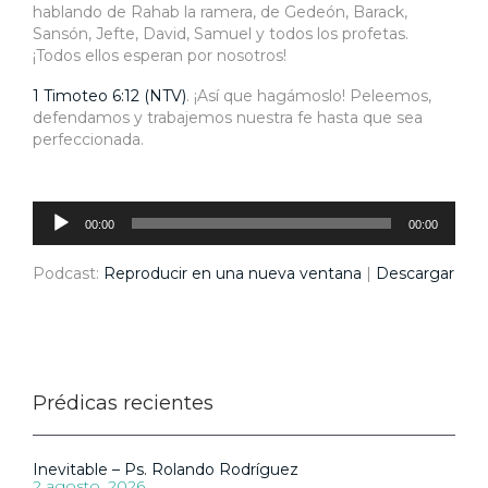
hablando de Rahab la ramera, de Gedeón, Barack,
Sansón, Jefte, David, Samuel y todos los profetas.
¡Todos ellos esperan por nosotros!
1 Timoteo 6:12 (NTV)
. ¡Así que hagámoslo! Peleemos,
defendamos y trabajemos nuestra fe hasta que sea
perfeccionada.
Reproductor
de
audio
00:00
00:00
Podcast:
Reproducir en una nueva ventana
|
Descargar
Prédicas recientes
Inevitable – Ps. Rolando Rodríguez
2 agosto, 2026