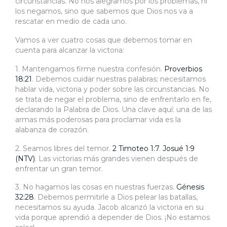
circunstancias. No nos alegramos por los problemas, ni
los negamos, sino que sabemos que Dios nos va a
rescatar en medio de cada uno.
Vamos a ver cuatro cosas que debemos tomar en
cuenta para alcanzar la victoria:
1. Mantengamos firme nuestra confesión.
Proverbios
18:21
. Debemos cuidar nuestras palabras; necesitamos
hablar vida, victoria y poder sobre las circunstancias. No
se trata de negar el problema, sino de enfrentarlo en fe,
declarando la Palabra de Dios. Una clave aquí: una de las
armas más poderosas para proclamar vida es la
alabanza de corazón.
2. Seamos libres del temor.
2 Timoteo 1:7
.
Josué 1:9
(NTV)
. Las victorias más grandes vienen después de
enfrentar un gran temor.
3. No hagamos las cosas en nuestras fuerzas.
Génesis
32:28
. Debemos permitirle a Dios pelear las batallas,
necesitamos su ayuda. Jacob alcanzó la victoria en su
vida porque aprendió a depender de Dios. ¡No estamos