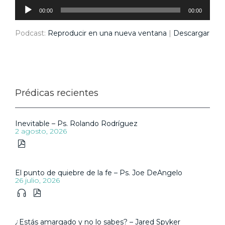
Reproductor
de
audio
00:00
00:00
Podcast:
Reproducir en una nueva ventana
|
Descargar
Prédicas recientes
Inevitable – Ps. Rolando Rodríguez
2 agosto, 2026

El punto de quiebre de la fe – Ps. Joe DeAngelo
26 julio, 2026


¿Estás amargado y no lo sabes? – Jared Spyker