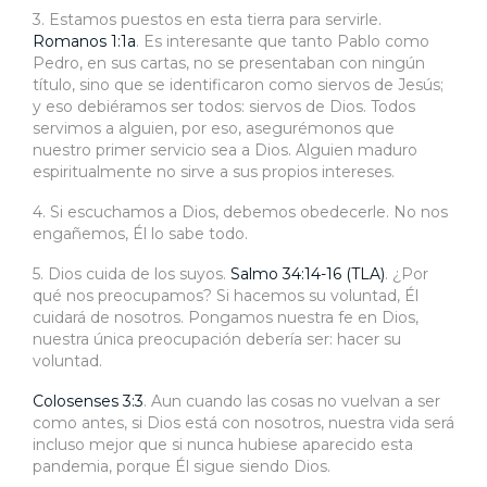
3. Estamos puestos en esta tierra para servirle.
Romanos 1:1a
. Es interesante que tanto Pablo como
Pedro, en sus cartas, no se presentaban con ningún
título, sino que se identificaron como siervos de Jesús;
y eso debiéramos ser todos: siervos de Dios. Todos
servimos a alguien, por eso, asegurémonos que
nuestro primer servicio sea a Dios. Alguien maduro
espiritualmente no sirve a sus propios intereses.
4. Si escuchamos a Dios, debemos obedecerle. No nos
engañemos, Él lo sabe todo.
5. Dios cuida de los suyos.
Salmo 34:14-16 (TLA)
. ¿Por
qué nos preocupamos? Si hacemos su voluntad, Él
cuidará de nosotros. Pongamos nuestra fe en Dios,
nuestra única preocupación debería ser: hacer su
voluntad.
Colosenses 3:3
. Aun cuando las cosas no vuelvan a ser
como antes, si Dios está con nosotros, nuestra vida será
incluso mejor que si nunca hubiese aparecido esta
pandemia, porque Él sigue siendo Dios.