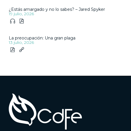
¿Estás amargado y no lo sabes? – Jared Spyker
19 julio, 2026


La preocupación: Una gran plaga
13 julio, 2026

