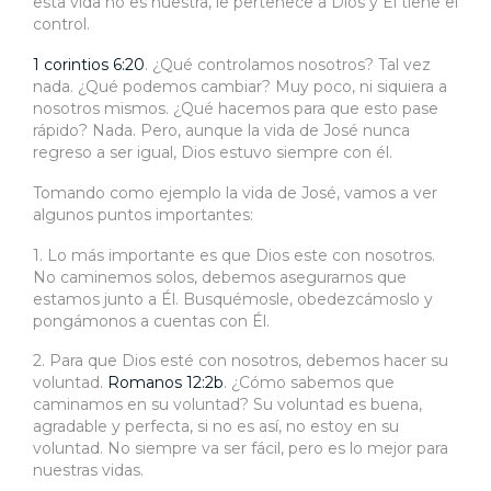
esta vida no es nuestra, le pertenece a Dios y Él tiene el
control.
1 corintios 6:20
. ¿Qué controlamos nosotros? Tal vez
nada. ¿Qué podemos cambiar? Muy poco, ni siquiera a
nosotros mismos. ¿Qué hacemos para que esto pase
rápido? Nada. Pero, aunque la vida de José nunca
regreso a ser igual, Dios estuvo siempre con él.
Tomando como ejemplo la vida de José, vamos a ver
algunos puntos importantes:
1. Lo más importante es que Dios este con nosotros.
No caminemos solos, debemos asegurarnos que
estamos junto a Él. Busquémosle, obedezcámoslo y
pongámonos a cuentas con Él.
2. Para que Dios esté con nosotros, debemos hacer su
voluntad.
Romanos 12:2b
. ¿Cómo sabemos que
caminamos en su voluntad? Su voluntad es buena,
agradable y perfecta, si no es así, no estoy en su
voluntad. No siempre va ser fácil, pero es lo mejor para
nuestras vidas.