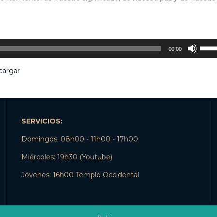
Utiliz
00:00
las
tecla
cargar
de
flech
arrib
para
aume
o
SERVICIOS:
dismi
Domingos: 08h00 - 11h00 - 17h00
el
volu
Miércoles: 19h30 (Youtube)
Jóvenes: 16h00 Templo Occidental