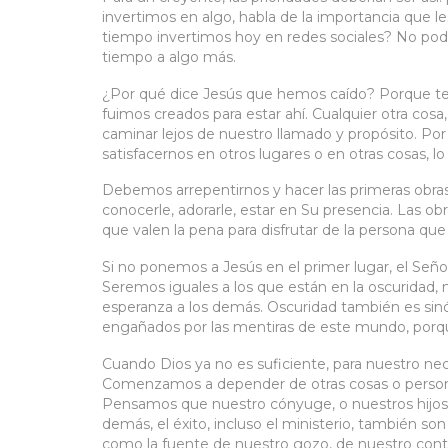
invertimos en algo, habla de la importancia que 
tiempo invertimos hoy en redes sociales? No pod
tiempo a algo más.
¿Por qué dice Jesús que hemos caído? Porque ten
fuimos creados para estar ahí. Cualquier otra cosa
caminar lejos de nuestro llamado y propósito. Por
satisfacernos en otros lugares o en otras cosas,
Debemos arrepentirnos y hacer las primeras obras. 
conocerle, adorarle, estar en Su presencia. Las 
que valen la pena para disfrutar de la persona q
Si no ponemos a Jesús en el primer lugar, el Se
Seremos iguales a los que están en la oscuridad
esperanza a los demás. Oscuridad también es si
engañados por las mentiras de este mundo, porque
Cuando Dios ya no es suficiente, para nuestro n
Comenzamos a depender de otras cosas o person
Pensamos que nuestro cónyuge, o nuestros hijos, o
demás, el éxito, incluso el ministerio, también 
como la fuente de nuestro gozo, de nuestro conte