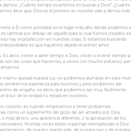
les damos. ¿Cuánto tiempo invertimos en buscar a Dios? ¿Cuánto
emos decir que Dios es el primero en nuestra vida si dimos más
erlo a Él como prioridad, es el lugar más alto donde podemos e
, es caminar por debajo de aquello para lo cual fuimos creados, es
 eso hay insatisfacción en nuestras vidas. Si estamos buscando
 lo más probable es que hayamos dejado el primer amor.
Es decir, volver a darle tiempo a Dios, volver a invertir tiempo p
obras son las cosas que hacemos, a veces con mucho esfuerzo, pe
ue amamos.
ñor mismo quitará nuestra luz; no podremos alumbrar en este mu
, no tendremos esperanza para nosotros y peor podremos dar
nónimo de engaño, es decir, que podremos ser muy fácilmente
 la luz de la verdad no estará en nosotros.
ecio corazón, es cuando empezamos a tener problemas.
as como un suplemento del gozo de ser amados por Dios.
 más dinero, una apariencia diferente, o la aprobación de los
son necesarios. Muchas veces estas cosas han reemplazado a Dios
ntamiento, de nuestro significado, de nuestra paz y de nuestra