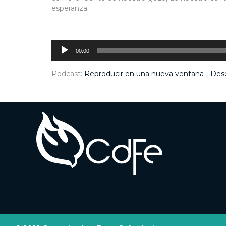
esperanza.
Reproductor
de
audio
00:00
Podcast:
Reproducir en una nueva ventana
|
Des