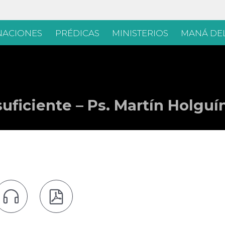
Skip
ACIONES
PRÉDICAS
MINISTERIOS
MANÁ DEL
to
content
uficiente – Ps. Martín Holguí

