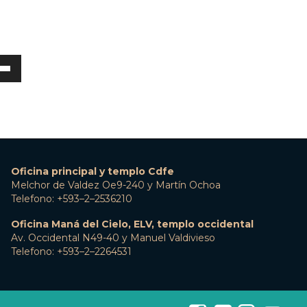
a
s
a
a/abajo
ntar
Oficina principal y templo Cdfe
nuir
Melchor de Valdez Oe9-240 y Martín Ochoa
Telefono: +593–2–2536210
men.
Oficina Maná del Cielo, ELV, templo occidental
Av. Occidental N49-40 y Manuel Valdivieso
Telefono: +593–2–2264531