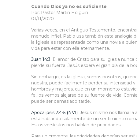
Cuando Dios ya no es suficiente
Por: Pastor Martín Holguín
01/11/2020
Varias veces, en el Antiguo Testamento, encontra
menudo infiel. Pablo usa también esta analogía d
la Iglesia es representada como una novia a quien
vida para estar con ella eternamente.
Juan 14:3
. El amor de Cristo para su iglesia nu
pierde su fuerza. Jesús espera el gran día de la b
Sin embargo, es la iglesia, somos nosotros, quie
nuestra, puede fácilmente perder su intensidad y
hombres y mujeres, que en un momento estuviero
fe, los vemos alejarse de su fuente de vida. Com
puede ser demasiado tarde.
Apocalipsis 2:4-5 (NVI)
. Jesús mismo nos llama la 
está hablando solamente de un sentimiento románt
Estos versículos nos hablan de prioridades.
Para un creyente, las prioridades deberían ser así: