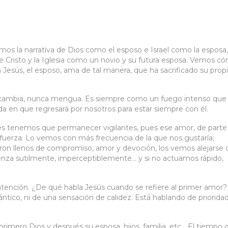
mos la narrativa de Dios como el esposo e Israel como la esposa,
e Cristo y la Iglesia como un novio y su futura esposa. Vemos c
 Jesús, el esposo, ama de tal manera, que ha sacrificado su prop
nca cambia, nunca mengua. Es siempre como un fuego intenso que
oda en que regresará por nosotros para estar siempre con él.
nes tenemos que permanecer vigilantes, pues ese amor, de parte
 fuerza. Lo vemos con más frecuencia de la que nos gustaría;
n llenos de compromiso, amor y devoción, los vemos alejarse d
ienza sutilmente, imperceptiblemente… y si no actuamos rápido,
atención. ¿De qué habla Jesús cuando se refiere al primer amor
ico, ni de una sensación de calidez. Está hablando de prioridad
 primero Dios y después su esposa, hijos, familia, etc… El tiempo 