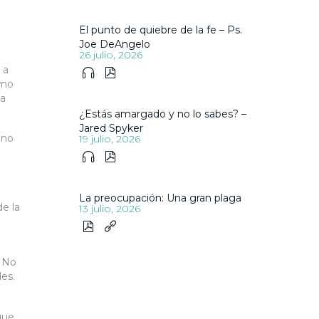
El punto de quiebre de la fe – Ps.
Joe DeAngelo
26 julio, 2026
 a


ómo
ia
¿Estás amargado y no lo sabes? –
Jared Spyker
 no
19 julio, 2026


La preocupación: Una gran plaga
e la
13 julio, 2026


? No
es.
que