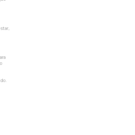
star,
ara
ro
ndo.