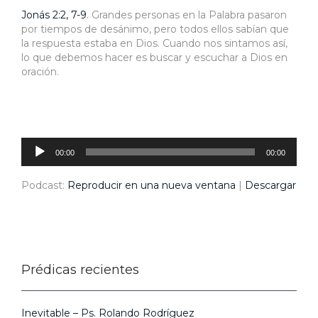
Jonás 2:2, 7-9
. Grandes personas en la Palabra pasaron
por tiempos de desánimo, pero todos ellos sabían que
la respuesta estaba en Dios. Cuando nos sintamos así,
lo que debemos hacer es buscar y escuchar a Dios en
oración.
Reproductor
de
audio
00:00
00:00
Podcast:
Reproducir en una nueva ventana
|
Descargar
Prédicas recientes
Inevitable – Ps. Rolando Rodríguez