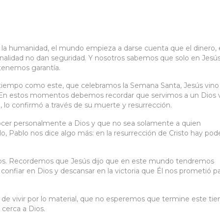
 la humanidad, el mundo empieza a darse cuenta que el dinero, 
acionalidad no dan seguridad. Y nosotros sabemos que solo en Jesú
 tenemos garantía.
 tiempo como este, que celebramos la Semana Santa, Jesús vino
ó. En estos momentos debemos recordar que servimos a un Dios v
a, lo confirmó a través de su muerte y resurrección.
onocer personalmente a Dios y que no sea solamente a quien
, Pablo nos dice algo más: en la resurrección de Cristo hay pod
tos. Recordemos que Jesús dijo que en este mundo tendremos
confiar en Dios y descansar en la victoria que Él nos prometió p
 de vivir por lo material, que no esperemos que termine este ti
 cerca a Dios.