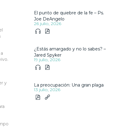
El punto de quiebre de la fe – Ps.
Joe DeAngelo
26 julio, 2026
el


s
¿Estás amargado y no lo sabes? –
 a
Jared Spyker
ivo.
19 julio, 2026


er y
La preocupación: Una gran plaga
13 julio, 2026


ara
empo