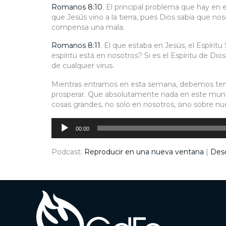
Romanos 8:10
. El principal problema que hay en 
que Jesús vino a la tierra, pues Dios sabía que n
compensa una mala.
Romanos 8:11
. El que estaba en Jesús, el Espíri
espíritu está en nosotros? Si es el Espíritu de D
de cualquier virus.
Mientras entramos en esta semana, debemos tene
prosperar. Que absolutamente nada en este mundo, 
cosas grandes, no solo en nosotros, sino sobre nu
Reproductor
de
audio
00:00
Podcast:
Reproducir en una nueva ventana
|
Des