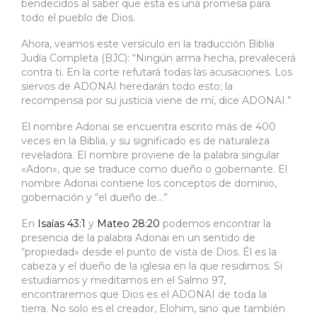
bendecidos al saber que esta es una promesa para
todo el pueblo de Dios.
Ahora, veamos este versículo en la traducción Biblia
Judía Completa (BJC): “Ningún arma hecha, prevalecerá
contra ti. En la corte refutará todas las acusaciones. Los
siervos de ADONAI heredarán todo esto; la
recompensa por su justicia viene de mí, dice ADONAI.”
El nombre Adonai se encuentra escrito más de 400
veces en la Biblia, y su significado es de naturaleza
reveladora. El nombre proviene de la palabra singular
«Adon», que se traduce como dueño o gobernante. El
nombre Adonai contiene los conceptos de dominio,
gobernación y “el dueño de…”
En
Isaías 43:1
y
Mateo 28:20
podemos encontrar la
presencia de la palabra Adonai en un sentido de
“propiedad» desde el punto de vista de Dios. Él es la
cabeza y el dueño de la iglesia en la que residimos. Si
estudiamos y meditamos en el Salmo 97,
encontraremos que Dios es el ADONAI de toda la
tierra. No solo es el creador, Elohim, sino que también