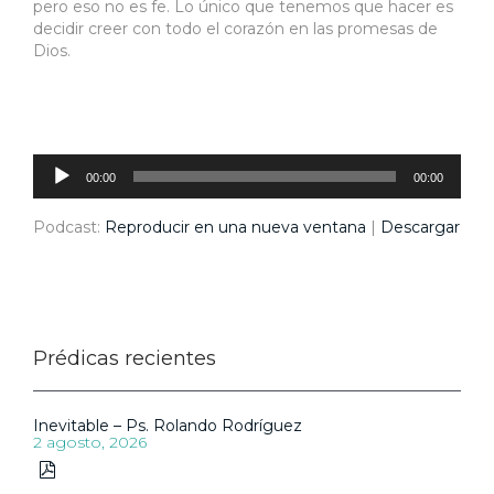
pero eso no es fe. Lo único que tenemos que hacer es
decidir creer con todo el corazón en las promesas de
Dios.
Reproductor
de
audio
00:00
00:00
Podcast:
Reproducir en una nueva ventana
|
Descargar
Prédicas recientes
Inevitable – Ps. Rolando Rodríguez
2 agosto, 2026
