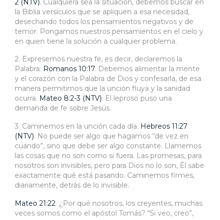
2 (NTV)
. Cualquiera sea la situación, debemos buscar en
la Biblia versículos que se apliquen a esa necesidad,
desechando todos los pensamientos negativos y de
temor. Pongamos nuestros pensamientos en el cielo y
en quien tiene la solución a cualquier problema.
2. Expresemos nuestra fe, es decir, declaremos la
Palabra.
Romanos 10:17
. Debemos alimentar la mente
y el corazón con la Palabra de Dios y confesarla, de esa
manera permitimos que la unción fluya y la sanidad
ocurra.
Mateo 8:2-3 (NTV)
. El leproso puso una
demanda de fe sobre Jesús.
3. Caminemos en la unción cada día.
Hebreos 11:27
(NTV)
. No puede ser algo que hagamos “de vez en
cuando”, sino que debe ser algo constante. Llamemos
las cosas que no son como si fuera. Las promesas, para
nosotros son invisibles, pero para Dios no lo son, Él sabe
exactamente qué está pasando. Caminemos firmes,
diariamente, detrás de lo invisible.
Mateo 21:22
. ¿Por qué nosotros, los creyentes, muchas
veces somos como el apóstol Tomás? “Si veo, creo”,