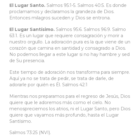
El Lugar Santo.
Salmos 95:1-5.
Salmos 40:5.
Es donde
proclamamos
y
declaramos la grandeza de Dios.
Entonces milagros suceden
y
Dios se entrona.
El Lugar Santísimo.
Salmos 95:6
.
Salmos 96:9
.
Salmo
63:1
.
Es un lugar que requiere consagración y morir a
nuestro orgullo
.
La adoración pura es la que viene de un
corazón que camina en santidad y consagrado a Dios
.
No podemos llegar a este lugar si no hay hambre y sed
de Su presencia.
Este tiempo de adoración nos transforma para siempre.
Aquí ya no se trata de pedir, se trata de darle, de
adorarle por quién es Él
.
Salmos 42:1
Mientras nos preparamos para el regreso de Jesús, Dios
quiere que le adoremos más como el cielo. No
menospreciemos los atrios, ni el Lugar Santo, pero Dios
quiere que vayamos más profundo, hasta el Lugar
Santísimo.
Salmos 73:25 (NVI).