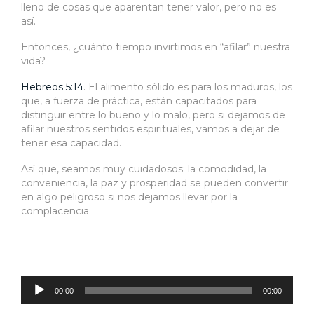
lleno de cosas que aparentan tener valor, pero no es
así.
Entonces, ¿cuánto tiempo invirtimos en “afilar” nuestra
vida?
Hebreos 5:14
. El alimento sólido es para los maduros, los
que, a fuerza de práctica, están capacitados para
distinguir entre lo bueno y lo malo, pero si dejamos de
afilar nuestros sentidos espirituales, vamos a dejar de
tener esa capacidad.
Así que, seamos muy cuidadosos; la comodidad, la
conveniencia, la paz y prosperidad se pueden convertir
en algo peligroso si nos dejamos llevar por la
complacencia.
Reproductor
de
audio
00:00
00:00