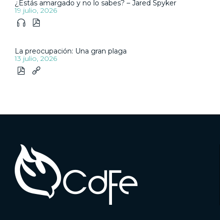
¿Estás amargado y no lo sabes? – Jared Spyker
19 julio, 2026


La preocupación: Una gran plaga
13 julio, 2026

