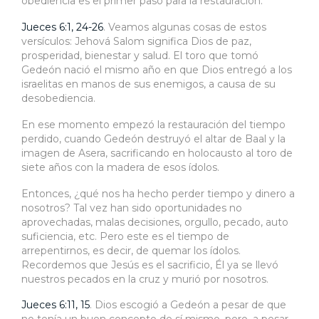
obediencia es el primer paso para la restauración.
Jueces 6:1, 24-26
. Veamos algunas cosas de estos
versículos: Jehová Salom significa Dios de paz,
prosperidad, bienestar y salud. El toro que tomó
Gedeón nació el mismo año en que Dios entregó a los
israelitas en manos de sus enemigos, a causa de su
desobediencia.
En ese momento empezó la restauración del tiempo
perdido, cuando Gedeón destruyó el altar de Baal y la
imagen de Asera, sacrificando en holocausto al toro de
siete años con la madera de esos ídolos.
Entonces, ¿qué nos ha hecho perder tiempo y dinero a
nosotros? Tal vez han sido oportunidades no
aprovechadas, malas decisiones, orgullo, pecado, auto
suficiencia, etc. Pero este es el tiempo de
arrepentirnos, es decir, de quemar los ídolos.
Recordemos que Jesús es el sacrificio, Él ya se llevó
nuestros pecados en la cruz y murió por nosotros.
Jueces 6:11, 15
. Dios escogió a Gedeón a pesar de que