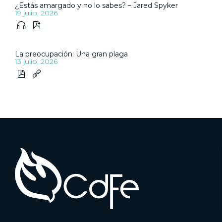
¿Estás amargado y no lo sabes? – Jared Spyker
19 julio, 2026


La preocupación: Una gran plaga
13 julio, 2026

